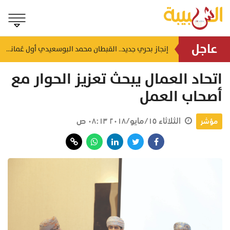
عاجل
بسبب عدم الالتزام بالخدمة.. إدانة 3 مؤسسات في قطاع إصلاح المركبات بمسقط
إنجاز بحري جديد.. القبطان محمد البوسعيدي أول عُماني يقود ناقلة منتجات نفطية متوسطة المدى
منذ ١٦ ساعة
اتحاد العمال يبحث تعزيز الحوار مع
أصحاب العمل
الثلاثاء ١٥/مايو/٢٠١٨ ٠٨:١٣ ص
مؤشر