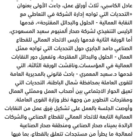
عادل الكاسبي، ثلاث أوراق عمل، جاءت الأولى بعنوان
«التحديات التي تواجه إدارة الشركة في التعاطي مع
النقابة العمالية - الحلول والبدائل المقترحة»، قدمها
الرئيس التنفيذي لشركة صحار ألمنيوم سعيد المسعودي،
أما الورقة الثانية قدمها رئيس الاتحاد العمالي للقطاع
الصناعي حامد الجابري حول التحديات التي تواجه ممثل
العمال - الحلول والبدائل المقترحة، وتفعيل دور النقابات
العمالية في المؤسسات.وناقشت الورقة الثالثة، التي
قدمها د.سعيد المعمري - باحث قانوني بالمديرية العامة
للقوى العاملة بمحافظة شمال الباطنة، التحديات التي
تعيق الحوار الاجتماعي بين أصحاب العمل وممثلي العمال
ومقترحات التطوير من وجهة نظر وزارة القوى العاملة.
وأوصت الجلسة بالعمل على تشكيل فِرق عمل من النقابات
العمالية التابعة للاتحاد العمالي للقطاع الصناعي والشركات
الرائدة بميناء صحار الصناعي ومنطقة صحار الصناعية
لمعالجة ما يطرأ من مستجدات تتعلق بالقطاع، بما فيها