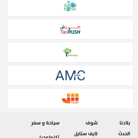
بلادنا
شوف
سياحة و سفر
الحدث
لايف ستايل
تكنولوجيا