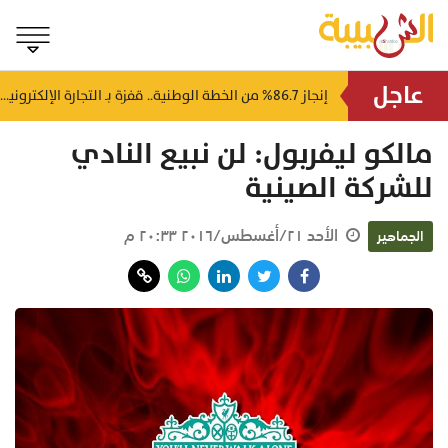
عاجل
إصابة 5 أشخاص وحريق بمصفاة نفط روسية في هجوم لمسيرات أوكرانية
إنجاز 86.7% من الخطة الوطنية.. قفزة بـ التجارة الإلكترونية في سلطنة عُمان
منذ ٤ ساعات
مالكو ليفربول: لن نبيع النادي
للشركة الصينية
الأحد ٢١/أغسطس/٢٠١٦ ٢٠:٣٣ م
الجماهير