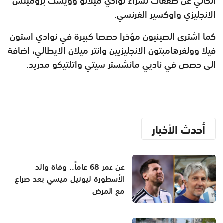
الحالي عن صفقات لشراء نوادي ميلانو وويست بروميتش
الانجليزي واوكسير الفرنسي.
كما اشترى الصينيون مؤخرا حصصا كبيرة في نوادي استون
فيلا وولفرهامبتون الانجليزيين وانتر ميلان الايطالي، اضافة
الى حصص في ناديي مانشستر سيتي واتلتيكو مدريد.
أحدث الأخبار
عن عمر 68 عاماً.. وفاة والد
الأسطورة ليونيل ميسي بعد صراع
مع المرض