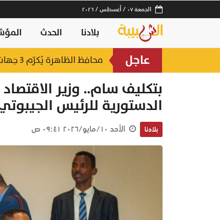
الجمعة ٠٧ / أغسطس / ٢٠٢٦
بلادنا
الحدث
المؤش
عاجل
لصناعات السمكية
محافظ الظاهرة يُكرّم 3 جهات حكومية بجائزة "أفضل منفذ تقديم خدمة" لعام 2025
منذ ١٤ ساعة
بتكليف سام.. وزير الاقتصا
الدستورية للرئيس الجيبوتي
الأحد ١٠/مايو/٢٠٢٦ ٠٩:٤١ ص
بلادنا