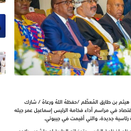
 هيثم بن طارق المُعظّم /حفظهُ اللهُ ورعاهُ / شارك
قتصاد في مراسم أداء فخامة الرئيس إسماعيل عمر جيله
ة رئاسية جديدة، والتي أقيمت في جيبوتي.
عظم لفخامة الرئيس وتمنياته الطيبة له ولشعب بلاده