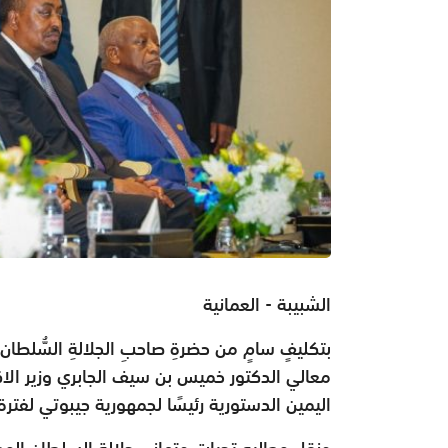
الشبيبة - العمانية
بتكليفٍ سامٍ من حضرةِ صاحبِ الجلالةِ السُّلطان
معالي الدكتور خميس بن سيف الجابري وزير الا
اليمين الدستورية رئيسًا لجمهورية جيبوتي لفتر
ونقل معاليه تحيات وتهاني جلالة السلطان الم