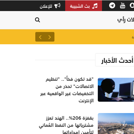
بث الشبيبة
للإعلان
ات رأي
لتعزيز سلاسل الإمداد.. إطلاق 
أحدث الأخبار
"قد تكون فخاً".. "تنظيم
الاتصالات" تحذر من
التخفيضات غير الواقعية عبر
الإنترنت
بقفزة 206%.. الهند تعزز
مشترياتها من النفط العُماني
لتأمين إمداداتها