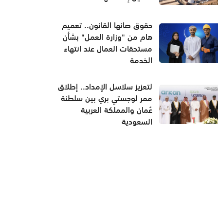
حقوق صانها القانون.. تعميم
هام من "وزارة العمل" بشأن
مستحقات العمال عند انتهاء
الخدمة
لتعزيز سلاسل الإمداد.. إطلاق
ممر لوجستي بري بين سلطنة
عُمان والمملكة العربية
السعودية