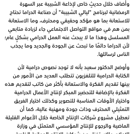
وأضاف خلال حديثٍ خاص لإذاعة الشبيبة عبر السهرة
الرمضانية لبرنامج "ليالي الشبيبة" أن صناعة الدراما تحتاج
للاستعانة بما هو مؤكد وحقيقي ومحترف، وما الاستعانة
بمن هم في مواقع التواصل الاجتماعي جاء لزيادة متابعي
المسلسل وهذا ما لا يبحث عنه العمل الدرامي بشكلٍ عام؛
لأن الدراما دائمًا ما تبحث عن الجودة والجديد وما يجذب
الناس لرسائلها.
وأوضح الدكتور سعيد بأنه لا توجد نصوص درامية لأن
الكتابة الدرامية للتلفزيون تتطلب العديد من الأمور من
بينها تقديم الفكرة والاستعانة بأكثر من كاتب لتقديم هذه
الفكرة بالإضافة للتحضير المبكر لإنتاج الأعمال الدرامية
واختيار الأوقات المناسبة للتصوير وكذلك اختيار الفريق
التمثيلي المحترف وذات جودة ومهنية عالية، كما أن
تعطيل مشروع شركات الإنتاج الخاصة خلال الأعوام القليلة
الماضية والرجوع للإنتاج المؤسسي المتمثل في وزارة
الإعلام والاستغناء عن شركات الإنتاج العمانية الخاصة