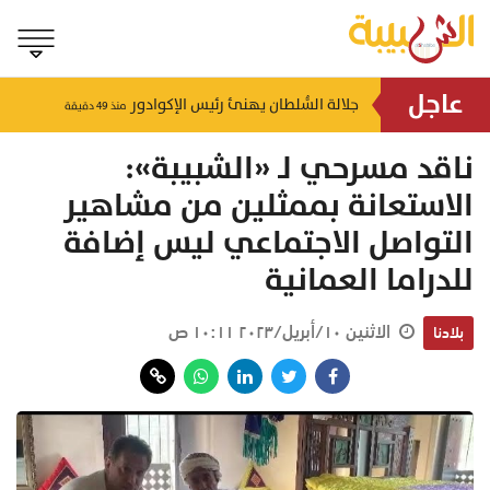
عاجل
وزير الخارجية الإيراني يؤكد استمرار تبادل الرسائل مع أمريكا
جلالة السُّلطان يهنئ رئيس الإكوادور
منذ ٤٦ دقيقة
منذ ٤٩ دقيقة
ناقد مسرحي لـ «الشبيبة»:
الاستعانة بممثلين من مشاهير
التواصل الاجتماعي ليس إضافة
للدراما العمانية
الاثنين ١٠/أبريل/٢٠٢٣ ١٠:١١ ص
بلادنا