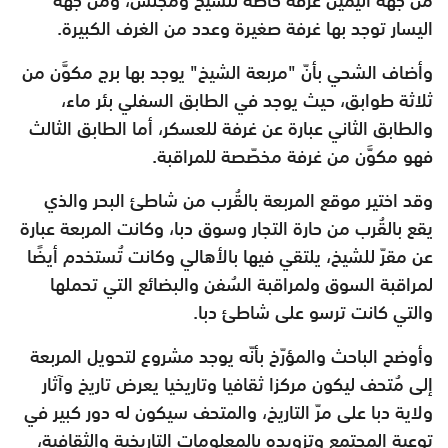
اليسار توجد بها غرفة صغيرة وعدد من
الغرف الكبيرة.
وأضاف الشحي بأنّ "مربعة الشيخ" يوجد بها برج مكوَّن من
ثلاثة طوابق،
حيث يوجد في الطابق السفلي بئر ماء،
والطابق الثاني عبارة عن غرفة
للعسكر، أما الطابق الثالث
فهو مكوَّن من غرفة مخصّصة للمراقبة.
وقد اختير موقع المربعة بالقُرب من شاطئ البحر والذي
يقع بالقُرب من
حارة التجار وسوق دبا، وكانت المربعة عبارة
عن مقرّ للشيخ، يلتقي فيها
بالأهالي وكانت تُستخدم أيضًا
لمراقبة السوق ولمراقبة السُفن والبضائع التي
تحملها
والتي كانت ترسو على شاطئ دبا.
وأوضح الباحث والمؤرّخ بأنّه يوجد مشروع لتحويل المربعة
إلى مُتحف
ليكون مركزا ثقافيا وتاريخيا يعرض تاريخ وآثار
ولاية دبا على مرّ التاريخ،
والمتحف سيكون له دور كبير في
توعية المجتمع وتزويده بالمعلومات
التاريخية والثقافية،