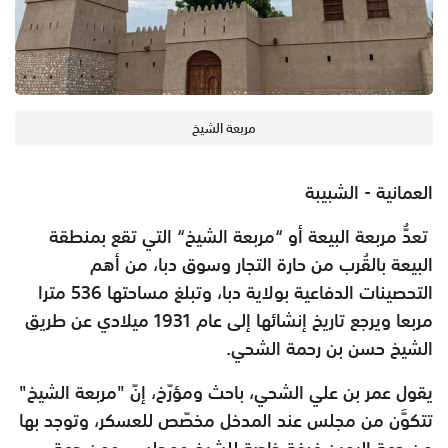
مربعة الشيخ
العمانية - الشبيبة
تعدُّ مربعة البيعة أو “مربعة الشيخ“ التي تقع
بمنطقة
البيعة بالقُرب من حارة التجار وسوق دبا، من أهم
التحصينات
الدفاعية بولاية دبا، وتبلغ مساحتها 536 مترا
مربعا ويرجع تاريخ إنشائها
إلى عام 1931 ميلادي عن طريق
الشيخ حسن بن رحمة الشحي.
يقول عمر بن علي الشحي، باحث ومؤرّخ، إنّ "مربعة الشيخ"
تتكوَّن من
مجلس عند المدخل مخصّص للعسكر، وتوجد بها
من جهة اليمين غرفة
خاصة للشيخ ومجلس، ومن جهة