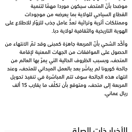
موضحا بأنّ المتحف سيكون موردا مهمّا لتنمية
القطاع
السياحي للولاية بما يعرضه من موجودات
وممتلكات أثرية وتراثية تعدُّ
عامل جذب للزوّار للاطلاع على
الهوية التاريخية والثقافية لولاية دبا.
وأكّد الشحي بأنّ المربعة جاهزة كمبنى وقد تمّ الانتهاء من
الحصول على
الموافقات من الجهات المعنية لإقامة
المتحف، وبسبب الظروف الحالية التي
يمرّ بها العالم من
جائحة كورونا لم يباشَر بعد بالعمل الميداني للمتحف،
وعند
انتهاء هذه الجائحة سوف تتم المباشرة في تنفيذ تحويل
المربعة إلى
متحف، ومتوقع بأن تكلّف ما يقارب 15 ألف
ريال عماني.
الأخبار ذات الصلة