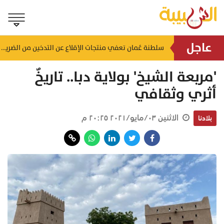
عاجل
لضمان الالتزام بالاشتراطات.. حملات تفتيشية تُستهدف محطات الوقود والمنشآت بالظاهرة
سلطنة عُمان تعفي منتجات الإقلاع عن التدخين من الضريبة
منذ ساعة
'مربعة الشيخ' بولاية دبا.. تاريخٌ
أثري وثقافي
الاثنين ٠٣/مايو/٢٠٢١ ٢٠:٢٥ م
بلادنا