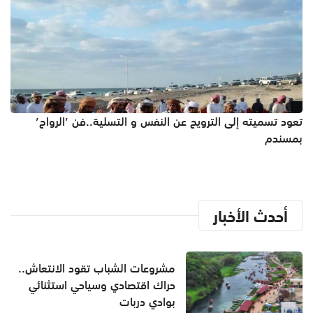
تعود تسميته إلى الترويح عن النفس و التسلية..فن ’الرواح’
بمسندم
أحدث الأخبار
مشروعات الشباب تقود الانتعاش..
حراك اقتصادي وسياحي استثنائي
بوادي دربات