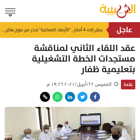
عاجل
لتأمين احتياجات المرضى.. "بنوك الدم" تُحدد مواعيد وأماكن التبرع بـ "بوشر" و "السيب"
يصل إلى 4 أمتار.. "الأرصاد العمانية" تحذر من موج هائج على سواحل بحر العرب
منذ ساعتين
عقد اللقاء الثاني لمناقشة
مستجدات الخطة التشغيلية
بتعليمية ظفار
الخميس ٢٢/أبريل/٢٠٢١ ١٩:٢٦ م
بلادنا