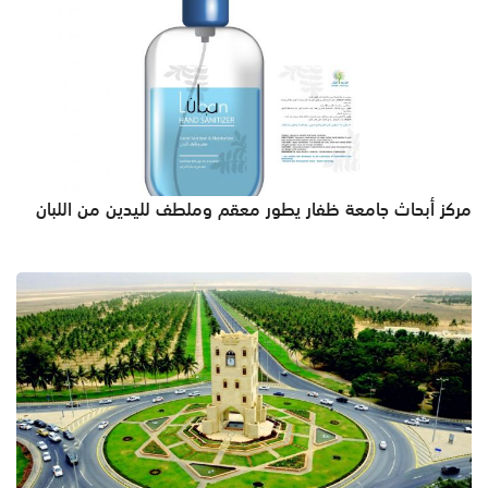
مركز أبحاث جامعة ظفار يطور معقم وملطف لليدين من اللبان