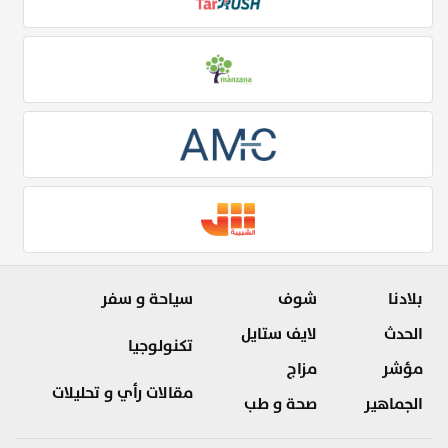
بلادنا
شوف
سياحة و سفر
الحدث
لايف ستايل
تكنولوجيا
مؤشر
مزاج
مقالات رأي و تحليلات
الجماهير
صحة و طب