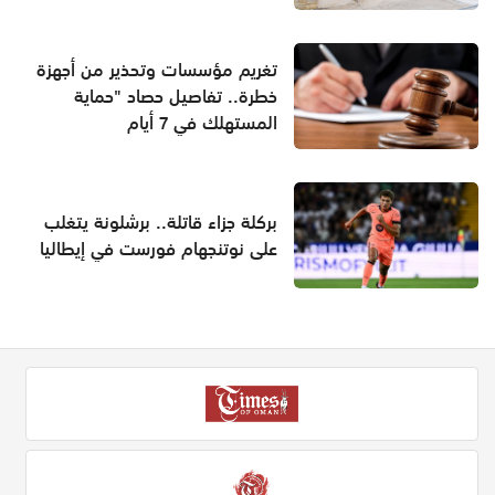
تغريم مؤسسات وتحذير من أجهزة
خطرة.. تفاصيل حصاد "حماية
المستهلك في 7 أيام
بركلة جزاء قاتلة.. برشلونة يتغلب
على نوتنجهام فورست في إيطاليا