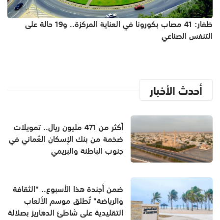
ظفار: 41 مصاب بكورونا في العناية المركزة.. و19 حالة على
التنفس الصناعي
أحدث الأخبار
أكثر من 471 مليون ريال.. تمويلات
ضخمة من بنك الإسكان العُماني في
جنوب الباطنة والبريمي
ضمن أجندة هذا الأسبوع.. "الثقافة
والرياضة" تُطلق موسم الألعاب
التقليدية على شاطئ الدهاريز بصلالة