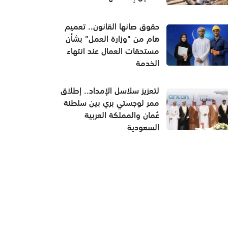
حقوق صانها القانون.. تعميم
هام من "وزارة العمل" بشأن
مستحقات العمال عند انتهاء
الخدمة
لتعزيز سلاسل الإمداد.. إطلاق
ممر لوجستي بري بين سلطنة
عُمان والمملكة العربية
السعودية