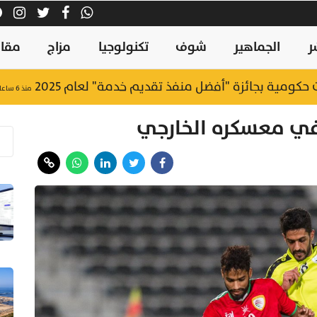
ر
الجماهير
شوف
تكنولوجيا
مزاج
مقال
منذ ٦ ساعات
 في معسكره الخارجي