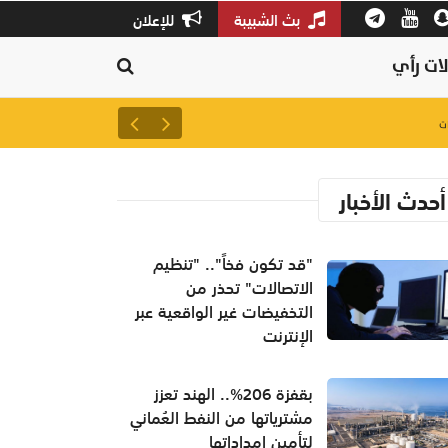
بث الشبيبة
للإعلان
ات رأي
لتعزيز سلاسل الإمداد.. إطلاق 
أحدث الأخبار
"قد تكون فخاً".. "تنظيم
الاتصالات" تحذر من
التخفيضات غير الواقعية عبر
الإنترنت
بقفزة 206%.. الهند تعزز
مشترياتها من النفط العُماني
لتأمين إمداداتها