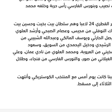
نصيب وبنورس الفارسي رأس حربة وخلفه محمد
وكان قد ضمت كتيبة الأحمر الأولمبي للمعسكر القطري 24 لاعبا وهم سلطان بيت بخيت وحسين بيت
اك النوفلي من مجيس، وعصام الصبحي وأرشد العلوي
يصل الحارثي ويوسف المالكي وعبدالله الشبيبي من
ر الرشيدي ودخيل اليحمدي من السويق، وسعود
يني من العروبة، ومحمد العلوي من نادي عمان، وعلي
لغيلاني من صور، والنورس الفارسي من فنجاء، وطلال
نتخبنا كانت يوم أمس مع المنتخب الكوستريكي وأنتهت
الثلاثاء إلى مسقط.