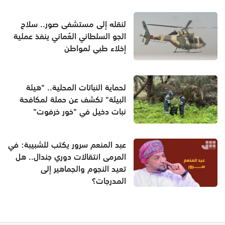
لنقله إلى مستشفى صور.. سلاح
الجو السلطاني العُماني ينفذ عملية
إخلاء طبي لمواطن
لحماية النباتات المحلية.. "هيئة
البيئة" تكشف عن حملة لمكافحة
نبات دخيل في "خور خرفوت"
عبد المنعم سرور يكتب للشبيبة: في
المرمى انتقالات دوري جندال.. هل
تعيد النجوم والجماهير إلى
المدرجات؟