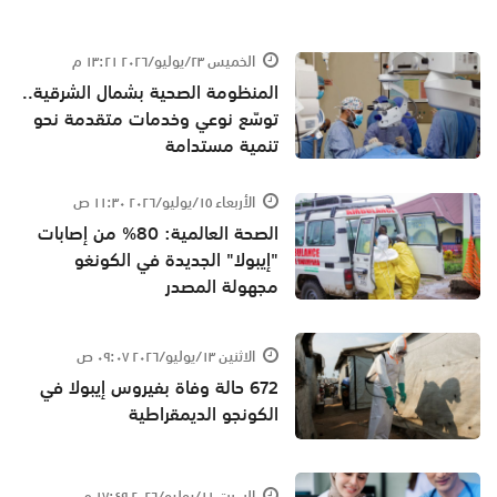
الخميس ٢٣/يوليو/٢٠٢٦ ١٣:٢١ م
المنظومة الصحية بشمال الشرقية..
توسّع نوعي وخدمات متقدمة نحو
تنمية مستدامة
الأربعاء ١٥/يوليو/٢٠٢٦ ١١:٣٠ ص
الصحة العالمية: 80% من إصابات
"إيبولا" الجديدة في الكونغو
مجهولة المصدر
الاثنين ١٣/يوليو/٢٠٢٦ ٠٩:٠٧ ص
672 حالة وفاة بفيروس إيبولا في
الكونجو الديمقراطية
السبت ١١/يوليو/٢٠٢٦ ١٧:٤٩ م