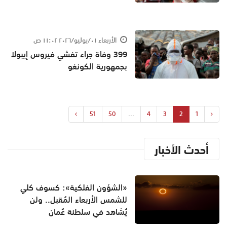
الأربعاء ٠١/يوليو/٢٠٢٦ ١١:٠٢ ص
399 وفاة جراء تفشي فيروس إيبولا
بجمهورية الكونغو
51
50
...
4
3
2
1
أحدث الأخبار
«الشؤون الفلكية»: كسوف كلي
للشمس الأربعاء المُقبل.. ولن
يُشاهد في سلطنة عُمان