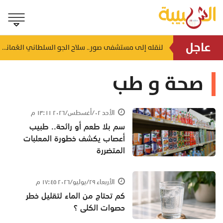
عاجل
«الشؤون الفلكية»: كسوف كلي للشمس الأربعاء المُقبل.. ولن يُشاهد في سلطنة عُمان
لنقله إلى مستشفى صور.. سلاح الجو السلطاني العُماني ينفذ عملية إخلاء طبي لمواطن
منذ دقيقة
صحة و طب
الأحد ٠٢/أغسطس/٢٠٢٦ ١٣:١١ م
سم بلا طعم أو رائحة.. طبيب
أعصاب يكشف خطورة المعلبات
المتضررة
الأربعاء ٢٩/يوليو/٢٠٢٦ ١٧:٤٥ م
كم تحتاج من الماء لتقليل خطر
حصوات الكلى ؟