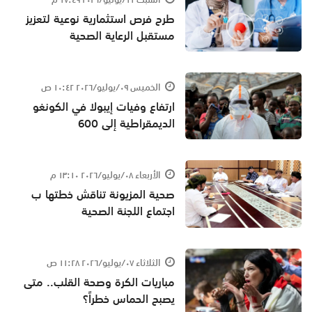
طرح فرص استثمارية نوعية لتعزیز
مستقبل الرعایة الصحیة
الخميس ٠٩/يوليو/٢٠٢٦ ١٠:٤٢ ص
ارتفاع وفيات إيبولا في الكونغو
الديمقراطية إلى 600
الأربعاء ٠٨/يوليو/٢٠٢٦ ١٣:١٠ م
صحية المزيونة تناقش خطتها ب
اجتماع اللجنة الصحية
الثلاثاء ٠٧/يوليو/٢٠٢٦ ١١:٢٨ ص
مباريات الكرة وصحة القلب.. متى
يصبح الحماس خطراً؟