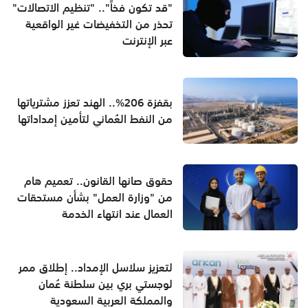
"قد تكون فخاً".. "تنظيم الاتصالات"
تحذر من التخفيضات غير الواقعية
عبر الإنترنت
بقفزة 206%.. الهند تعزز مشترياتها
من النفط العُماني لتأمين إمداداتها
حقوق صانها القانون.. تعميم هام
من "وزارة العمل" بشأن مستحقات
العمال عند انتهاء الخدمة
لتعزيز سلاسل الإمداد.. إطلاق ممر
لوجستي بري بين سلطنة عُمان
والمملكة العربية السعودية