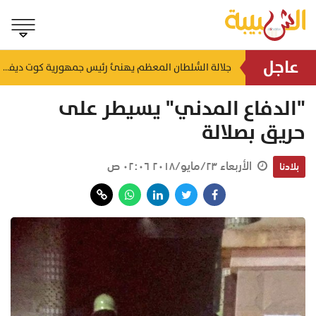
عاجل
لتعزيز سلاسل الإمداد.. إطلاق ممر لوجستي بري بين سلطنة عُمان والمملكة العربية السعودية
جلالة السُّلطان المعظم يهنئ رئيس جمهورية كوت ديفوار
منذ ٩ ساعات
"الدفاع المدني" يسيطر على
حريق بصلالة
الأربعاء ٢٣/مايو/٢٠١٨ ٠٢:٠٦ ص
بلادنا