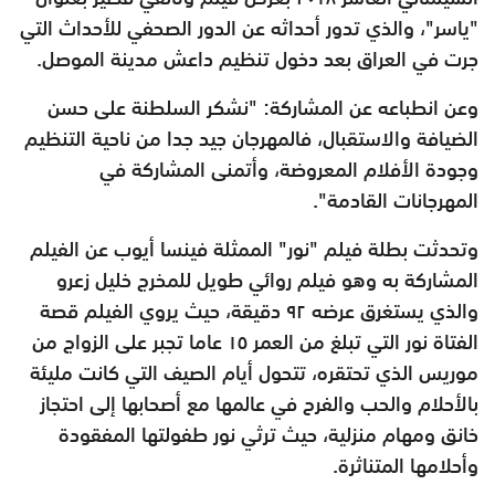
"ياسر"، والذي تدور أحداثه عن الدور الصحفي للأحداث التي
جرت في العراق بعد دخول تنظيم داعش مدينة الموصل.
وعن انطباعه عن المشاركة: "نشكر السلطنة على حسن
الضيافة والاستقبال، فالمهرجان جيد جدا من ناحية التنظيم
وجودة الأفلام المعروضة، وأتمنى المشاركة في
المهرجانات القادمة".
وتحدثت بطلة فيلم "نور" الممثلة فينسا أيوب عن الفيلم
المشاركة به وهو فيلم روائي طويل للمخرج خليل زعرو
والذي يستغرق عرضه ٩٢ دقيقة، حيث يروي الفيلم قصة
الفتاة نور التي تبلغ من العمر ١٥ عاما تجبر على الزواج من
موريس الذي تحتقره، تتحول أيام الصيف التي كانت مليئة
بالأحلام والحب والفرح في عالمها مع أصحابها إلى احتجاز
خانق ومهام منزلية، حيث ترثي نور طفولتها المفقودة
وأحلامها المتناثرة.