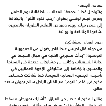
عروض الجمعة
وتتواصل غدا "الجمعة" الفعاليات باحتفالية يوم الطفل
وعرض فيلم تونسي بعنوان "زينب تكره الثلج"، بالإضافة
إلى عرض فيلم بيهو، وعروض الأفلام الطويلة والقصيرة
بشقيها الوثائقية والروائية.
ردود افعال المشاركين
من جهته قال ادريس عبدالقادر رضوان من الجمهورية
التونسية: "بدأت مسيرتي الفنية في مجال السينما في
بداية التسعينات وكانت لي مشاركات عديدة في السينما
والمسرح، بالإضافة إلى مشاركتي الإخوة العمانيين في
تأسيس الجمعية العمانية للسينما، كما شاركت كمساعد
مخرج في فلم "البوم" مع الفنان الراحل سالم بهوان سعيد
صالح.
وقال المخرج اياد جبار من العراق: "أشارك بمهرجان مسقط
السينمائي العاشر ٢٠١٨ بعرض فيلم وثائقي قصير بعنوان