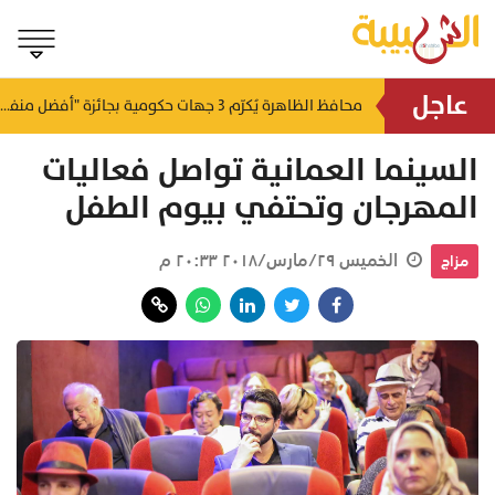
عاجل
لتطوير البنى الأساسية.. "الثروة الزراعية" توقع اتفاقية التصميم والإشراف لمدينة الصناعات السمكية
محافظ الظاهرة يُكرّم 3 جهات حكومية بجائزة "أفضل منفذ تقديم خدمة" لعام 2025
منذ ٧ ساعات
منذ ٧ ساعات
السينما العمانية تواصل فعاليات
المهرجان وتحتفي بيوم الطفل
الخميس ٢٩/مارس/٢٠١٨ ٢٠:٣٣ م
مزاج