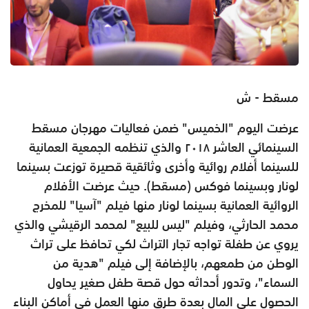
مسقط - ش
عرضت اليوم "الخميس" ضمن فعاليات مهرجان مسقط
السينمائي العاشر ٢٠١٨ والذي تنظمه الجمعية العمانية
للسينما أفلام روائية وأخرى وثائقية قصيرة توزعت بسينما
لونار وبسينما فوكس (مسقط). حيث عرضت الأفلام
الروائية العمانية بسينما لونار منها فيلم "آسيا" للمخرج
محمد الحارثي، وفيلم "ليس للبيع" لمحمد الرقيشي والذي
يروي عن طفلة تواجه تجار التراث لكي تحافظ على تراث
الوطن من طمعهم، بالإضافة إلى فيلم "هدية من
السماء"، وتدور أحداثه حول قصة طفل صغير يحاول
الحصول على المال بعدة طرق منها العمل في أماكن البناء