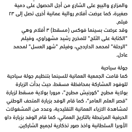
والمزارع والبيع على الشارع من أجل الحصول على دمية
صغيرة، كما عرضت أفلام روائية عمانية أخرى تصل إلى ٢٣
فيلم.
وقد عرضت بسينما فوكس (مسقط) ٣ أفلام وهي
"الكتابة على الثلج" للمخرج رشيد مشهراوي، وفيلم
"الرحلة" لمحمد الداردجي، وفيلم "شهر العسل" لمحمد
عادل.
جولة سياحية
كما قامت الجمعية العمانية للسينما بتنظيم جولة سياحية
للوفود المشاركة بمحافظة مسقط، حيث بدأت الزيارة
بولاية مطرح "كورنيش مطرح"، مرورا بولاية مسقط لزيارة
"قصر العلم العامر"، كما قام الوفد بزيارة المتحف الوطني
لمشاهدة الازياء العمانية التقليدية، وعدد من المشغولات
الحرفية المرتبطة بالتاريخ العماني، كما قام الوفد بزيارة داو
الأوبرا السلطانية واخذ صور تذكارية لجميع الشاركين.