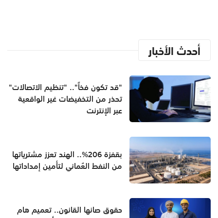
أحدث الأخبار
"قد تكون فخاً".. "تنظيم الاتصالات"
تحذر من التخفيضات غير الواقعية
عبر الإنترنت
بقفزة 206%.. الهند تعزز مشترياتها
من النفط العُماني لتأمين إمداداتها
حقوق صانها القانون.. تعميم هام