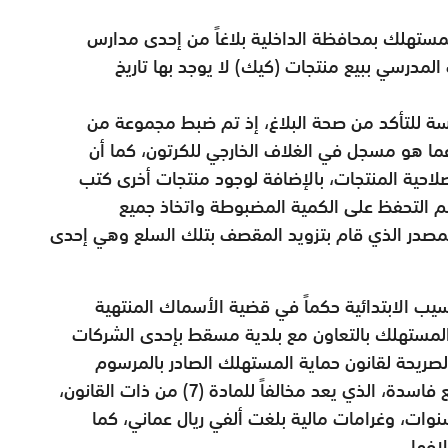
مستهلك بمحافظة الداخلية بلاغاً من إحدى مدارس
المدرسي ببيع منتجات (كيك) لا يوجد بها تاريخ
درسة للتأكد من صحة البلاغ، إذ تم ضبط مجموعة من
ما هو مسجل في الغلاف الخارجي للكرتون، كما أن
لاحية المنتجات، بالإضافة لوجود منتجات أخرى كتب
فتم التحفظ على الكمية المضبوطة واتخاذ جميع
 المصدر الذي قام بتزويد المقصف بتلك السلع وهي إحدى
ب الابتدائية حكماً في قضية الأسماك المنتهية
ة المستهلك بالتعاون مع بلدية مسقط بإحدى الشركات
لصريحة لقانون حماية المستهلك الصادر بالمرسوم
السلطاني رقم (66/2014م)، بجنحة تداول سلع فاسدة، الذي يعد مخالفاً للمادة (7) من ذات القانون،
ات، وغرامات مالية بلغت ألفي ريال عماني، كما
افها.