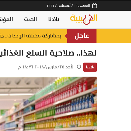
الخميس ٠٦ / أغسطس / ٢٠٢٦
بلادنا
الحدث
المؤش
عاجل
بمشاركة مختلف الوحدات.. خت
ساعة
لهذا.. صلاحية السلع الغذائ
الأحد ٢٥/مارس/٢٠١٨ ١٨:٣٦ م
بلادنا