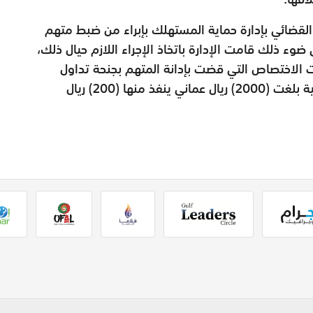
لقضائي بإدارة حماية المستهلك بإبراء من ضبط متهم
ضوء ذلك قامت الإدارة باتخاذ الإجراء اللازم حيال ذلك،
 الاختصاص التي قضت بإدانة المتهم بجنحة تداول
سلعة فاسدة لا يجوز تداولها وفرض غرامة مالية بلغت (2000) ريال عماني ينفذ منها (200) ريال