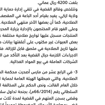
بلغت 4200 ريال عماني.
وتتلخص وقائع القضية في تلقي إدارة حماية ال
ولاية ازكي، يفيد بقيام أحد الباعة في المقصف 
الصلاحية، كما أن بعضها الآخر منتهي الصلاحية.
وعلى الفور قام المختصون بالإدارة بزيارة الم
المنتجات مسجل عليها تواريخ صلاحية مختلفة ع
بعض العبوات غير مكتوب على أغلفتها بيانات ص
عليها تاريخ الصلاحية في ملصق قابل للإزالة، 
الاجراءات اللازمة حيال القضية بعد التأكد من
الشركات العاملة في بيع المواد الغذائية.
3- في الرابع عشر من مارس أصدرت محكمة السي
الصلاحية، والتي ضبطتها الهيئة العامة لحماي
خلال العام الفائت، ونص الحكم على المخالفة ا
وقضى بسجن المتهم في القضية لمدة ثلاث سنو
قضى بمصادرة الأسماك المضبوطة تمهيداً لإتل