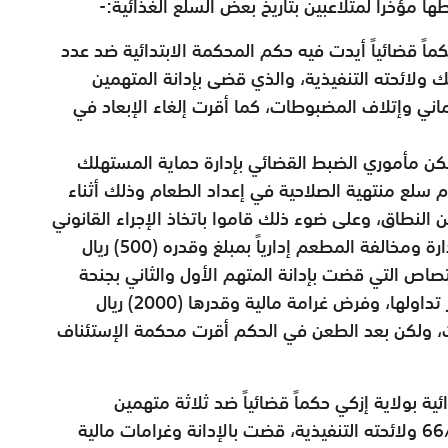
طها مؤخرا لمتلاعبين بتاريخ بعض السلع الغذائية:-
اً قضائياً أيدت فيه حكم المحكمة الابتدائية ضد عدد
 ولائحته التنفيذية، والذي قضى بإدانة المتهمين
 مالية بلغ إجماليها 3400 ريال عماني وإتلاف المضبوطات، كما أقرت إلغاء الإبعاد في
ن مأموري الضبط القضائي بإدارة حماية المستهلك
 سلع منتهية الصلاحية في إعداد الطعام وذلك أثناء
 النطاق، وعلى ضوء ذلك قاموا باتخاذ الإجراء القانوني
حيال ذلك، حيث تم استكمال ملف القضية بالإدارة ومخالفة المطعم إدارياً بمبلغ وقدره (500) ريال
صاص التي قضت بإدانة المتهم الأول والثاني بجنحة
تداول سلع فاسدة " منتهية الصلاحية " لا يجوز تداولها، وفرض غرامة مالية وقدرها (2000) ريال
ات، ولكن بعد الطعن في الحكم أقرت محكمة الإستئناف
تدائية بولاية إزكي حكماً قضائياً ضد ثلاثة متهمين
لمخالفتهم قانون حماية المستهلك رقم 66/2014 ولائحته التنفيذية، قضت بالإدانة وغرامات مالية