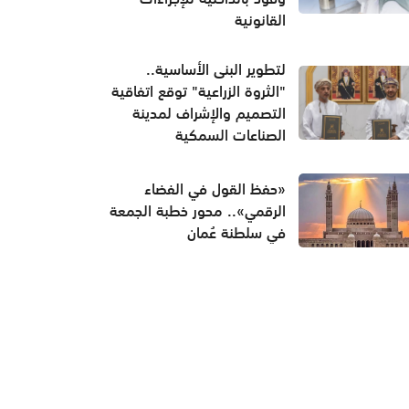
القانونية
لتطوير البنى الأساسية..
"الثروة الزراعية" توقع اتفاقية
التصميم والإشراف لمدينة
الصناعات السمكية
«حفظ القول في الفضاء
الرقمي».. محور خطبة الجمعة
في سلطنة عُمان