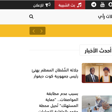
بث الشبيبة
للإعلان
ات رأي
جلالة السُّلطان المعظم يهنئ 
أحدث الأخبار
جلالة السُّلطان المعظم يهنئ
رئيس جمهورية كوت ديفوار
بسبب عدم مطابقة
المواصفات.. "حماية
المستهلك" تُحيل محطة
وقود بالداخلية للإجراءات