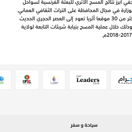
 أبرز نتائج المسح الأثري للبعثة الفرنسية لسواحل
زارة في مجال المحافظة على التراث الثقافي العماني.
وأعلن المتحدثون في المؤتمر عن العثور على أكثر من 30 موقعا أثريا تعود إلى العصر الحجري الحديث
ذلك خلال عملية المسح بنيابة شربثات التابعة لولاية
سياحة و سفر