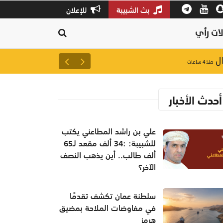
بث الشبيبة
للإعلان
ات رأي
سلطنة عمان تكشف تقدمًا في م
منذ ٤ ساعات
أحدث الأخبار
علي بن راشد المطاعني يكتب
للشبيبة: :34 ألف مقعد لـ65
ألف طالب.. أين يذهب النصف
الآخر؟
سلطنة عمان تكشف تقدمًا
في مفاوضات الملاحة بمضيق
هرمز