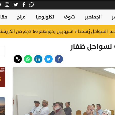
ر
الجماهير
شوف
تكنولوجيا
مزاج
مقال
يويين بحوزتهم 66 كجم من الكريستال
 لسواحل ظفار