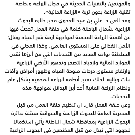
والمهتمين بالتقنيات الحديثة في مجال الزراعة وبخاصة
تقنية الزراعة بدون تربة «الزراعة المائية».
وقد ألقى د. علي بن عبيد العدوي مدير دائرة البحوث
الزراعية بشمال الباطنة كلمة في حلقة العمل تحدث فيها
عن أهمية الزراعة المحمية لمواجهة أزمة شح المياه وقال:
الأمن الغذائي على المستوى العالمي، وكذا المحلي في
السلطنة يواجه العديد من التحديات التي من أبرزها نقص
الموارد المائية وازدياد التصحر وتدهور الأرضي الزراعية
وارتفاع مستوى درجات ملوحة المياه وظهور أمراض وآفات
نبات وبائية. لذلك تعتبر أنظمة الزراعة المحمية بشكل عام
ونظام الزراعة المائية أحد أبرز البدائل لمواجهة هذه
التحديات.
وعن حلقة العمل قال: إن تنظيم حلقة العمل من قبل
المديرية العامة للبحوث الزراعية والحيوانية ممثلة بدائرة
البحوث الزراعية بمحافظة شمال الباطنة يأتي استكمالا
للجهود التي تبذل من قبل المختصين في البحوث الزراعية