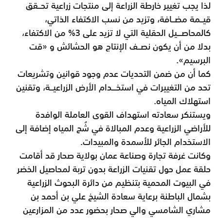
لذا يجب تغيير خارطة الزراعة إلى منتجات زراعية تحــقق
قيــمة مضــافة، وتزيد من نسب الاكتفاء الذاتي،
كالمحاصـــيل الحقلية التي لا تزيد على 3% من الاكتفاء،
بدلا من أن يكون نصــف الإنتاج هو الحشائش و «قت
البرسيم».
كما أن من ضمن التحديات عدم وجود قوانين وتشريعات
تحد من التغييرات في استخـــدام الأرض الزراعيــة، وتقنين
استهلاك المياه.
ويستنكر سعادته استهداف القوى العاملة الوافدة
للأراضي الزراعية وعدم المبالاة في شُح المياه إضافة إلى
الاستخدام الجائر للأسمدة والمبيدات.
وكانت غرفة تجارة وصناعة عمان بولاية صحار قد أقامت
حلقة عمل حول تقنيات الزراعة بدون تربة لمحاصيل الخضر
في البيوت المحمية بتنظيم من دائرة البحوث الزراعية
بشمال الباطنة برعاية سعادة الشيخ علي بن أحمد بن
مشاري الشامسي والي صحار بحضور عدد من المزارعين