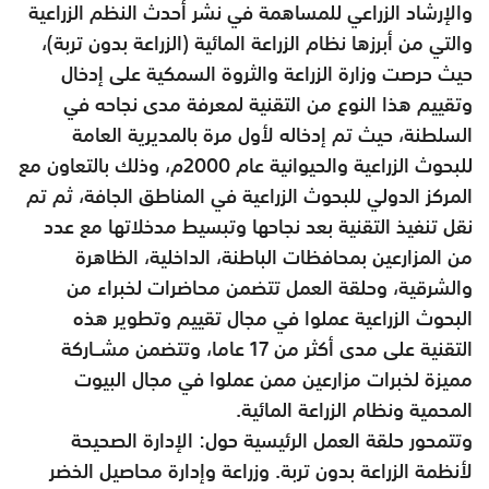
والإرشاد الزراعي للمساهمة في نشر أحدث النظم الزراعية
والتي من أبرزها نظام الزراعة المائية (الزراعة بدون تربة)،
حيث حرصت وزارة الزراعة والثروة السمكية على إدخال
وتقييم هذا النوع من التقنية لمعرفة مدى نجاحه في
السلطنة، حيث تم إدخاله لأول مرة بالمديرية العامة
للبحوث الزراعية والحيوانية عام 2000م، وذلك بالتعاون مع
المركز الدولي للبحوث الزراعية في المناطق الجافة، ثم تم
نقل تنفيذ التقنية بعد نجاحها وتبسيط مدخلاتها مع عدد
من المزارعين بمحافظات الباطنة، الداخلية، الظاهرة
والشرقية، وحلقة العمل تتضمن محاضرات لخبراء من
البحوث الزراعية عملوا في مجال تقييم وتطوير هذه
التقنية على مدى أكثر من 17 عاما، وتتضمن مشــاركة
مميزة لخبرات مزارعين ممن عملوا في مجال البيوت
المحمية ونظام الزراعة المائية.
وتتمحور حلقة العمل الرئيسية حول: الإدارة الصحيحة
لأنظمة الزراعة بدون تربة. وزراعة وإدارة محاصيل الخضر