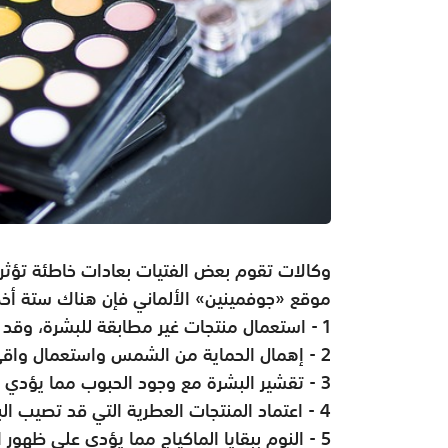
وكالات تقوم بعض الفتيات بعادات خاطئة تؤثر
موقع «جوفمينين» الألماني فإن هناك ستة أخط
1 - استعمال منتجات غير مطابقة للبشرة، وقد تكون النتيجة إما جفاف البشرة أو إصابتها بالحساسية.
2 - إهمال الحماية من الشمس واستعمال واقي الشمس غير المناسب.
3 - تقشير البشرة مع وجود الحبوب مما يؤدي إلى التهاب البشرة واحمرارها.
4 - اعتماد المنتجات العطرية التي قد تصيب البشرة بالحساسية.
5 - النوم ببقايا الماكياج مما يؤدي على ظهور الهالات السوداء والتجاعيد في سن مبكرة.