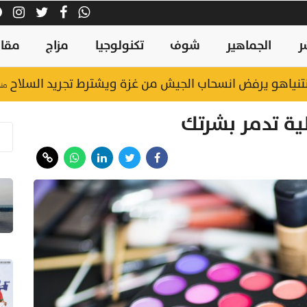
ر
الجماهير
شوف
تكنولوجيا
مزاج
مقال
نتنياهو يرفض انسحاب الجيش من غزة ويشترط تجريد السلاح
منذ ١٦ س