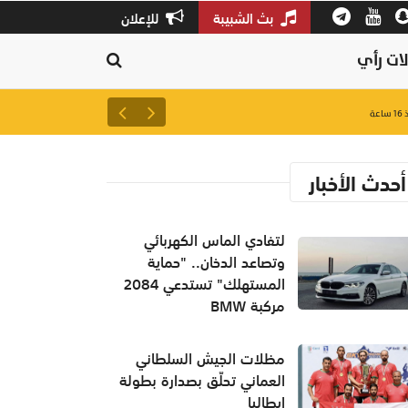
بث الشبيبة
للإعلان
ات رأي
مظلات الجيش السلطاني العماني 
اعة
أحدث الأخبار
لتفادي الماس الكهربائي
وتصاعد الدخان.. "حماية
المستهلك" تستدعي 2084
مركبة BMW
مظلات الجيش السلطاني
العماني تحلّق بصدارة بطولة
إيطاليا