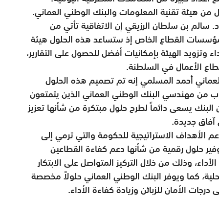
 من هيئة تقنية المعلومات والبنك الوطني العماني.
. سالم بن سلطان الرزيقي إن الاتفاقية تأتي من
مؤسسات القطاع الخاص إذ ستساعد هذه الحلول هيئة
اء وتزويد الهيئة بإمكانيات أفضل للحصول على التقارير،
اع الأعمال في السلطنة.
العماني أحمد المسلمي إنه تم تصميم هذه الحلول
 من مهندسي البنك الوطني العماني الذين يتمتعون
ن البنك يسعى دائماً لطرح حلول مبتكرة من شأنها تعزيز
 آفاق جديدة.
م الأهداف الاستراتيجية للحكومة والتي ترمي إلى
وفير حلول رقمية من شأنها دعم كفاءة القطاعين
داء، وذلك من خلال التركيز المتواصل على الابتكار
لية، كما ويوفر البنك الوطني العماني حلولاً مخصصة
جات الأمان للزبائن وزيادة كفاءة الأداء.