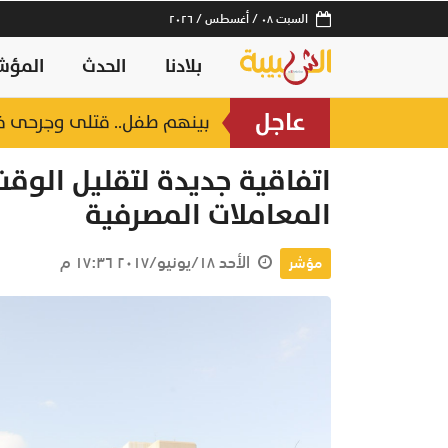
السبت ٠٨ / أغسطس / ٢٠٢٦
بلادنا
الحدث
المؤش
عاجل
بينهم طفل.. قتلى وجرحى 
ساعة
اتفاقية جديدة لتقليل الو
المعاملات المصرفية
الأحد ١٨/يونيو/٢٠١٧ ١٧:٣٦ م
مؤشر