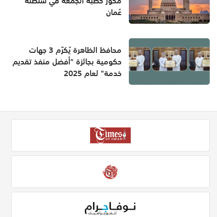
محور خطبة الجمعة في سلطنة
عُمان
محافظ الظاهرة يُكرّم 3 جهات
حكومية بجائزة "أفضل منفذ تقديم
خدمة" لعام 2025