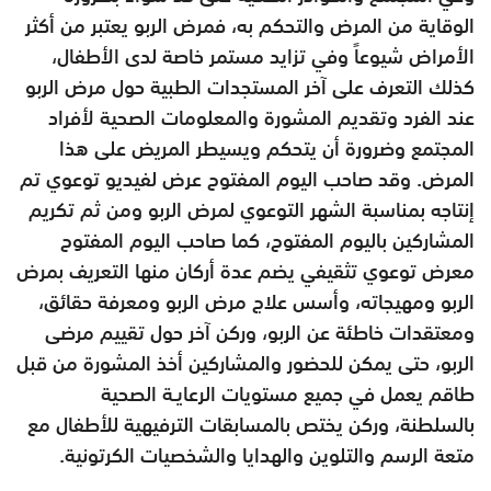
الوقاية من المرض والتحكم به، فمرض الربو يعتبر من أكثر
الأمراض شيوعاً وفي تزايد مستمر خاصة لدى الأطفال،
كذلك التعرف على آخر المستجدات الطبية حول مرض الربو
عند الفرد وتقديم المشورة والمعلومات الصحية لأفراد
المجتمع وضرورة أن يتحكم ويسيطر المريض على هذا
المرض. وقد صاحب اليوم المفتوح عرض لفيديو توعوي تم
إنتاجه بمناسبة الشهر التوعوي لمرض الربو ومن ثم تكريم
المشاركين باليوم المفتوح، كما صاحب اليوم المفتوح
معرض توعوي تثقيفي يضم عدة أركان منها التعريف بمرض
الربو ومهيجاته، وأسس علاج مرض الربو ومعرفة حقائق،
ومعتقدات خاطئة عن الربو، وركن آخر حول تقييم مرضى
الربو، حتى يمكن للحضور والمشاركين أخذ المشورة من قبل
طاقم يعمل في جميع مستويات الرعايـة الصحية
بالسلطنة، وركن يختص بالمسابقات الترفيهية للأطفال مع
متعة الرسم والتلوين والهدايا والشخصيات الكرتونية.