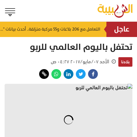
عاجل
بمشاركة مختلف الوحدات.. ختام بطولة التايكواندو بقيادة شرطة المهام الخاصة
التعامل مع 206 بلاغات و55 مركبة منزلقة.. أحدث بيانات "هيئة البيئة" في خريف ظفار
منذ ساعة
تحتفل باليوم العالمي للربو
الأحد ٠٧/مايو/٢٠١٧ ٠٤:٢٧ ص
بلادنا