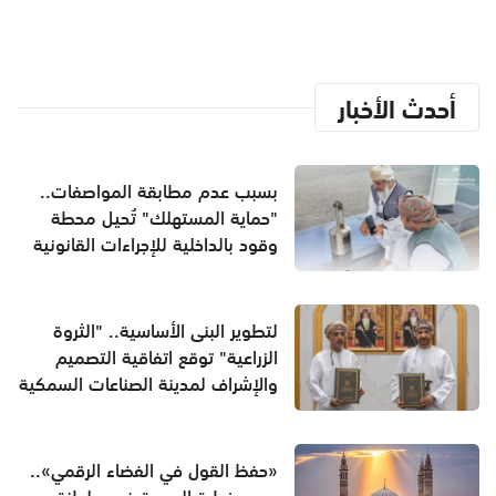
أحدث الأخبار
بسبب عدم مطابقة المواصفات..
"حماية المستهلك" تُحيل محطة
وقود بالداخلية للإجراءات القانونية
لتطوير البنى الأساسية.. "الثروة
الزراعية" توقع اتفاقية التصميم
والإشراف لمدينة الصناعات السمكية
«حفظ القول في الفضاء الرقمي»..