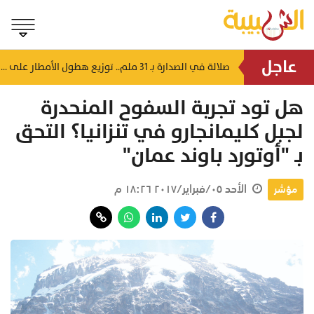
عاجل
بينهم طفل.. قتلى وجرحى في قصف روسي يستهدف محيط العاصمة الأوكرانية
صلالة في الصدارة بـ 31 ملم.. توزيع هطول الأمطار على ولايات السلطنة
منذ ساعة
هل تود تجربة السفوح المنحدرة
لجبل كليمانجارو في تنزانيا؟ التحق
بـ "أوتورد باوند عمان"
الأحد ٠٥/فبراير/٢٠١٧ ١٨:٢٦ م
مؤشر