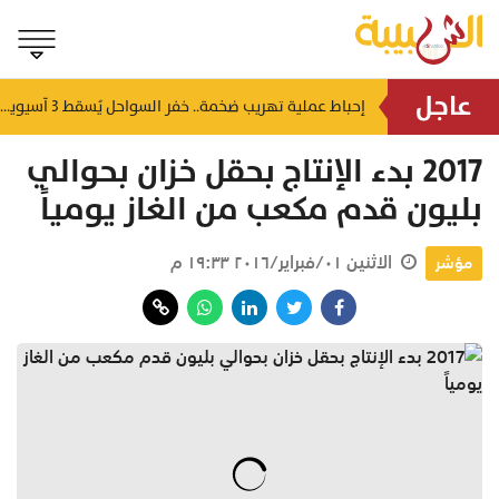
عاجل
شمل غرامات وإغلاقاً نهائياً.. "حماية المستهلك" تُعلن صدور حكم قضائي بحق مؤسستين بمسقط
إحباط عملية تهريب ضخمة.. خفر السواحل يُسقط 3 آسيويين بحوزتهم 66 كجم من الكريستال
منذ ٥ ساعات
2017 بدء الإنتاج بحقل خزان بحوالي
بليون قدم مكعب من الغاز يومياً
الاثنين ٠١/فبراير/٢٠١٦ ١٩:٣٣ م
مؤشر