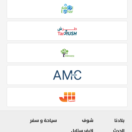
بلادنا
شوف
سياحة و سفر
الحدث
لايف ستايل