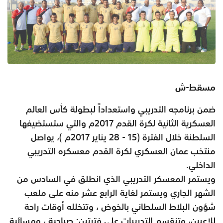
مسقط-ش
ضمن برنامجه التدريبي واستعداداً لبطولة كأس العالم
العسكرية الثانية لكرة القدم 2017م والتي ستستضيفها
السلطنة خلال الفترة (15 - 28 يناير 2017م )، يواصل
منتخب عمان العسكري لكرة القدم معسكره التدريبي
الداخلي.
ويستمر المعسكر التدريبي الذي انطلق في السادس من
الشهر الجاري ويستمر لغاية الرابع عشر منه على ملعب
شؤون البلاط السلطاني بالخوض ، وتتخلله أوقات راحة
للاعبين، وتنقسم التدريبات على فترتين: صباحية ، ومسائية