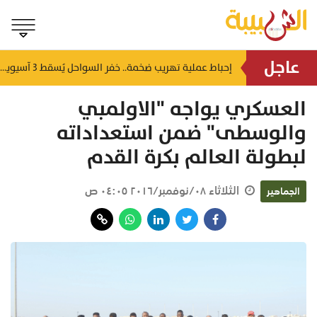
عاجل
شمل غرامات وإغلاقاً نهائياً.. "حماية المستهلك" تُعلن صدور حكم قضائي بحق مؤسستين بمسقط
إحباط عملية تهريب ضخمة.. خفر السواحل يُسقط 3 آسيويين بحوزتهم 66 كجم من الكريستال
منذ ١٣ ساعة
العسكري يواجه "الاولمبي
والوسطى" ضمن استعداداته
لبطولة العالم بكرة القدم
الثلاثاء ٠٨/نوفمبر/٢٠١٦ ٠٤:٠٥ ص
الجماهير