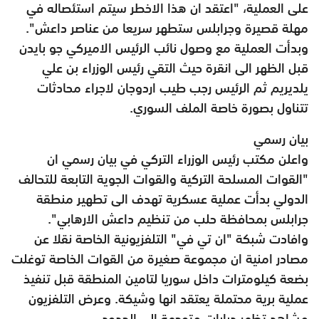
على العملية، "اعتقد ان هذا الاخطر سيتم استئصاله في
مهلة قصيرة وجرابلس ستطهر سريعا من عناصر داعش".
وبدأت العملية مع وصول نائب الرئيس الاميركي جو بايدن
قبل الظهر الى انقرة حيث التقي رئيس الوزراء بن علي
يلديريم ثم الرئيس رجب طيب اردوجان لاجراء محادثات
تتناول بصورة خاصة الملف السوري.
بيان رسمي
واعلن مكتب رئيس الوزراء التركي في بيان رسمي ان
"القوات المسلحة التركية والقوات الجوية التابعة للتحالف
الدولي بدأت عملية عسكرية تهدف الى تطهير منطقة
جرابلس بمحافظة حلب من تنظيم داعش الارهابي".
وافادت شبكة "ان تي في" التلفزيونية الخاصة نقلا عن
مصادر امنية ان مجموعة صغيرة من القوات الخاصة توغلت
بضعة كيلومترات داخل سوريا لتامين المنطقة قبل تنفيذ
عملية برية محتملة يعتقد انها وشيكة. وعرض التلفزيون
مشاهد تظهر دبابات متوجهة الى الحدود.