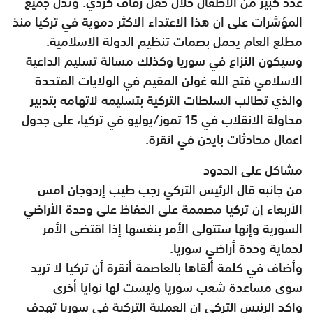
عدد كبير من الاطفال خلال حفل زفاف كردي. وتدل جميع
المؤشرات على ان هذا الاعتداء الاكثر دموية في تركيا منذ
مطلع العام يحمل بصمات تنظيم الدولة الاسلامية.
وسيكون النزاع في سوريا وكذلك مسالة تسليم الداعية
الاسلامي فتح الله غولن المقيم في الولايات المتحدة
والذي تطالب السلطات التركية بتسليمه لاتهامه بتدبير
محاولة الانقلاب في 15 تموز/يوليو في تركيا، على جدول
اعمال محادثات بايدن في انقرة.
مشاكل على الحدود
من جانبه قال الرئيس التركي رجب طيب إردوجان امس
الأربعاء إن تركيا مصممة على الحفاظ على وحدة الأراضي
السورية وإنها ستتولى الأمر بنفسها إذا اقتضى الأمر
لحماية وحدة أراضي سوريا.
وأضاف في كلمة ألقاها بالعاصمة أنقرة أن تركيا لا تريد
سوى مساعدة شعب سوريا وليست لها نوايا أخرى
واكد الرئيس التركي ان العملية التركية في سوريا تهدف