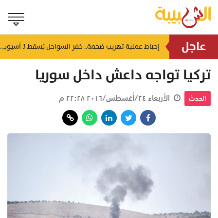
عاجل
شمل غرامات وإغلاقاً نهائياً.. "حماية المستهلك" تُعلن صدور حكم قضائي بحق مؤسستين بمسقط
إحباط عملية تهريب ضخمة.. خفر السواحل يُسقط 3 آسيويين بحوزتهم 66 كجم من الكريستال
منذ ٦ ساعات
تركيا تواجه داعش داخل سوريا
الأربعاء ٢٤/أغسطس/٢٠١٦ ٢٢:٢٨ م
الحدث