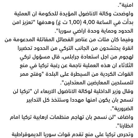
امنية".
واوضحت وكالة الاناضول المؤيدة للحكومة ان العملية
بدأت في الساعة 4,00 (1,00 ت غ) وهدفها "تعزيز امن
الحدود وحماية وحدة اراضي سوريا".
وفيما كان مئات من عناصر الفصائل المقاتلة المدعومة من
انقرة يحتشدون من الجانب التركي من الحدود تحضيرا
لهجوم من اجل استعادة جرابلس، قال مسؤول تركي
الثلاثاء ان هذه العملية ناجمة عن رغبة تركيا في منع
القوات الكردية من السيطرة على البلدة "وفتح ممر
للمسلحين المعارضين المعتدلين".
وقال وزير الداخلية لوكالة الاناضول الاربعاء ان "تركيا لن
تسمح بان يكون امنها مهددا وستتخذ كل التدابير
الضرورية".
واضاف "لن نسمح بان تهاجم منظمات ارهابية تركيا امام
انظارنا".
وتحرص تركيا على منع تقدم قوات سوريا الديموقراطية