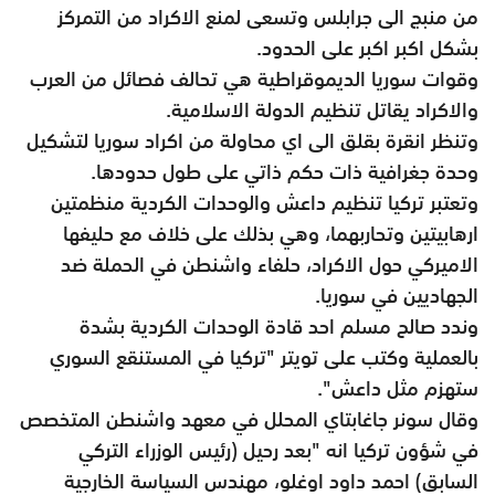
من منبج الى جرابلس وتسعى لمنع الاكراد من التمركز
بشكل اكبر اكبر على الحدود.
وقوات سوريا الديموقراطية هي تحالف فصائل من العرب
والاكراد يقاتل تنظيم الدولة الاسلامية.
وتنظر انقرة بقلق الى اي محاولة من اكراد سوريا لتشكيل
وحدة جغرافية ذات حكم ذاتي على طول حدودها.
وتعتبر تركيا تنظيم داعش والوحدات الكردية منظمتين
ارهابيتين وتحاربهما، وهي بذلك على خلاف مع حليفها
الاميركي حول الاكراد، حلفاء واشنطن في الحملة ضد
الجهاديين في سوريا.
وندد صالح مسلم احد قادة الوحدات الكردية بشدة
بالعملية وكتب على تويتر "تركيا في المستنقع السوري
ستهزم مثل داعش".
وقال سونر جاغابتاي المحلل في معهد واشنطن المتخصص
في شؤون تركيا انه "بعد رحيل (رئيس الوزراء التركي
السابق) احمد داود اوغلو، مهندس السياسة الخارجية