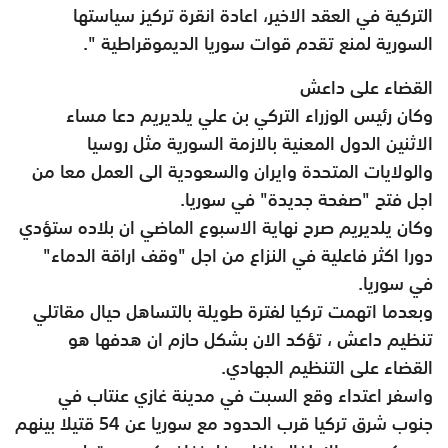
التركية في العقد الاخير، اعادة انقرة تركيز سياستها
السورية لمنع تقدم قوات سوريا الديموقراطية ".
القضاء على داعش
وكان رئيس الوزراء التركي بن علي يلديريم دعا مساء
الاثنين الدول المعنية بالازمة السورية مثل روسيا
والولايات المتحدة وايران والسعودية الى العمل معا من
اجل فتح "صفحة جديدة" في سوريا.
وكان يلديريم صرح نهاية الاسبوع الماضي ان بلاده ستؤدي
دورا اكثر فاعلية في النزاع من اجل "وقف اراقة الدماء"
في سوريا.
وبعدما اتهمت تركيا لفترة طويلة بالتساهل حيال مقاتلي
تنظيم داعش ، تؤكد الان بشكل حازم ان هدفها هو
القضاء على التنظيم الجهادي.
واسفر اعتداء وقع السبت في مدينة غازي عنتاب في
جنوب شرق تركيا قرب الحدود مع سوريا عن 54 قتيلا بينهم