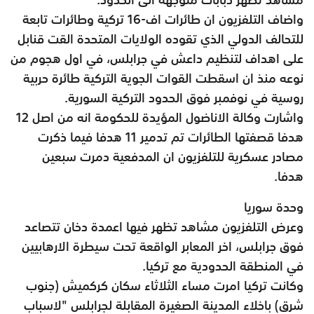
واضاف التلفزيون ان طائرات اف-16 تركية وطائرات تابعة
للتحالف الدولي الذي تقوده الولايات المتحدة القت قنابل
على اهداف لتنظيم داعش في جرابلس، في اول هجوم من
نوعه منذ ان اسقطت القوات الجوية التركية طائرة حربية
روسية في نوفمبر فوق الحدود التركية السورية.
واشارت وكالة الاناضول المؤيدة للحكومة انه من اصل 12
هدفا قصفتها الطائرات تم تدمير 11 هدفا فيما ذكرت
مصادر عسكرية للتلفزيون ان المدفعية دمرت سبعين
هدفا.
وحدة سوريا
وعرض التلفزيون مشاهد تظهر فيها اعمدة دخان تتصاعد
فوق جرابلس، اخر المعابر الواقعة تحت سيطرة الارهابيين
في المنطقة الحدودية مع تركيا.
وكانت تركيا امرت مساء الثلاثاء سكان كركميش (جنوب
شرق) باخلاء المدينة الصغيرة المقابلة لجرابلس "لاسباب