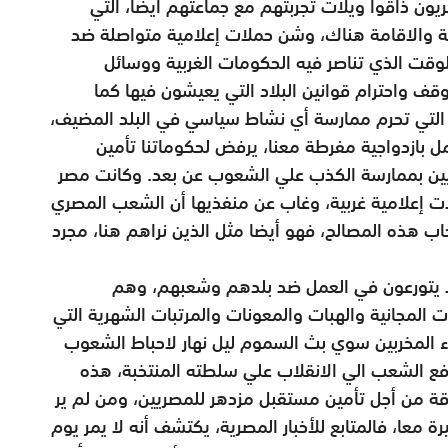
ريون ذاقوا ويلات تجربتهم مع جماعتهم أيضا، التي
بية والاقامة هناك، وشن حملات إعلامية متواصلة ضد
لوقت الذي تناصر فيه الحكومات الغربية ووسائل
وقف واحترام قوانين البلاد التي يعيشون فيها كما
 التي تحرم ممارسة أي نشاط سياسي في البلد المضيف،
 بازدواجية مفرطة معنا، يرفض لحكوماتنا تأمين
عيين بممارسة الكذب علي الشعوب عن بعد. وكانت مصر
ت إعلامية غربية، وغاب عن منفذيها أن الشعب المصري
اب هذه المصالح، فهو أيضا مثل الذين نراهم هنا، مجرد
لا يتورعون في العمل ضد بلدهم وشعبهم، وهم
لمجانية والهبات والمعونات والمرتبات الشهرية التي
اء المخربين سوي بث السموم ليل نهار لاحباط الشعوب
فع الشعب الي الانقلاب علي سلطته المنتخبة، هذه
قة من أجل تأمين مستقبل مزدهر للمصريين، ومن لم ير
معا، فالمتابع للأخبار المصرية، يكتشف أنه لا يمر يوم