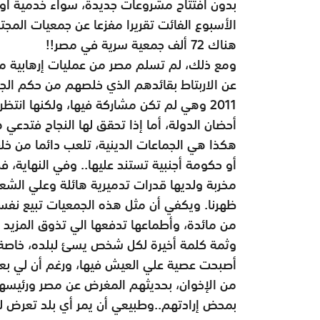
بدون افتتاح مشروعات جديدة، سواء خدمية أو 
الأسبوع الفائت تقريرا مفزعا عن جمعيات المجت
هناك 72 ألف جمعية سرية في مصر!!
ومع ذلك، لم تسلم مصر من عمليات إرهابية م
2011 وهي لم تكن مشاركة فيها، ولكنها انت
أحضان الدولة، أما إذا تحقق لها النجاح فتدعي ه
هكذا هي الجماعات الدينية، تلعب دائما من خل
أو حكومة أجنبية تستند عليها.. وفي النهاية، 
مخربة ولديها قدرات تدميرية هائلة وعلي الشع
ظهرنا. ويكفي أن مثل هذه الجمعيات تبيع نفسه
من مائدة، وأطماعها تدفعها الي تذوق المزيد 
وثمة كلمة أخيرة لكل شخص يسئ لبلده، خاصة 
أصبحت عصية علي العيش فيها، ورغم أن لي بعض
من الإخوان، بحديثهم المغرض عن مصر ورئيسها 
بمحض إرادتهم..وطبيعي أن يمر أي بلد تعرض ل