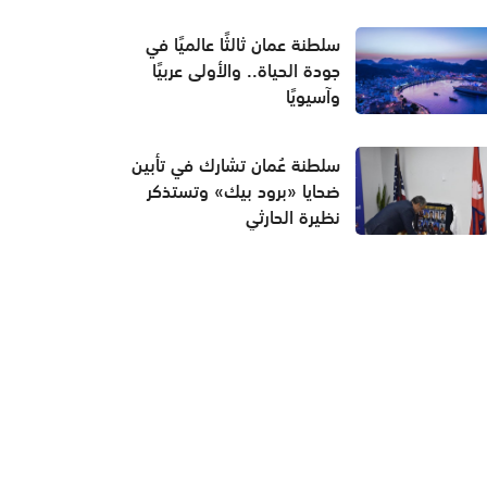
سلطنة عمان ثالثًا عالميًا في
جودة الحياة.. والأولى عربيًا
وآسيويًا
سلطنة عُمان تشارك في تأبين
ضحايا «برود بيك» وتستذكر
نظيرة الحارثي