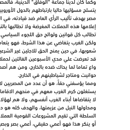
وكما كان لدينا جماعة "الوفاق" الدينية، فالمص
يتسلح مسؤليها حاليا بارتباطهم بالدول الأورو
مصر بهدف تأليب الرأي العام ضد قيادته، في ا
إعلامها هذه الحملات المغرضة ولا تطالبها بالت
تطالب كل قوانين ولوائح حق اللجوء السياسي
ولكن الغرب يتغاضي عن هذا الشرط، فهو يتعامل
شعوبها، في حين يمنح الحق للاجئين غير الشر
قد تعرضت علي مدي الأسبوعين الفائتين لحملا
واع تماما لما يحاك ضده بالخارج، ومن هم أصح
حوانيت ومتاجر لشياطينهم في الخارج.
ومما يؤسفني حقاً، هو أن عدد من المصريين 
يستغلون كرم الغرب معهم في منحهم الاقامات ا
لا يتقاضاها أبناء الغرب أنفسهم، ولا هم لهؤل
ومحاولها النيل من عزيمتها، والهدف كله هو د
السلطة التي تقيم المشروعات القومية العملا
أو ينكر هذا فهو أعمي حقيقي، أعمي بصر وبصيرة 