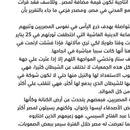
انتاجية تكون قيمة مضافة لمصر.. وللأسف فقد قرأت
مع المدني في مصر، ومصدر فزعي ما جاء بالتقرير بأن
تواصلة بهدف ذرع اليأس في نفوس المصريين وثنيهم
عن الاربتاط بقائدهم الذي خلصهم من حكم الجماعة الدينية الفاشية التي اختطفت ثورتهم في 25 يناير
ظرت وقتا طويلا لكي تري مآلاتها، فإذا فشلت ارتمت في
نا أنها كانت سببا مباشرة في انجاحها.
ف ستار وتخشي المواجهة اللهم إلا إذا عثرت علي جهة
فكل هذه الجمعيات لا تختلف عن الشيطان كثيرا، فهي
وب الاستعداد لها والنيل منها حتي لا تكون شوكة في
ا للشيطان الذي يدفع لها أكثر، فهي تتقلب علي أكثر
من كل الموائد.
المصريين، فبعضهم يتحدث عن أرض الكنانة وكأنها
 الأصدقاء ليسوا بإخوان، ولكنهم يسيئون لمصر أكثر
عبد الفتاح السيسي، فهو زعيمهم الذين اختاروه
ما تعرضت له مصر خلال الفترة سيمر ببعض الصعوبات،