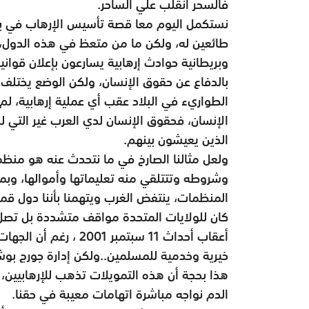
فالسحر انقلب علي الساحر.
نستكمل اليوم معا قصة تأسيس الإرهاب في بلد
طائعين له، ولكن ما من متعظ في هذه الدول، 
وبريطانية حوادث إرهابية يسارعون بإعلان قوا
بالدفاع عن حقوق الإنسان، ولكن الوضع يختلف في
الطواريء في البلاد عقب أي عملية إرهابية، لم
الإنسان، فحقوق الإنسان لدي العرب غير التي 
الذين يعيشون بينهم.
ولعل مثالنا الصارخ في ما نتحدث عنه هو منظم
وشروطه وتتتلقي منه تعليماتها وأموالها، وبم
المنظمات، ينتفض الغرب ويتهمنا بأننا دول قم
كان للولايات المتحدة مواقف متشددة بل تصل
أعقاب أحداث 11 سبتمبر
خيرية وخدمية للمسلمين..ولكن إدارة جورج ب
هذا بحجة أن هذه التمويلات تذهب للإرهابيين
الدم نواجه مباشرة اتهامات معيبة في حقنا.