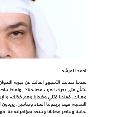
احمد المرشد
عندما تحدثت الأسبوع الفائت عن تجربة الإخ
بشأن متي يدرك الغرب مصالحنا؟.. ولماذا يناصر 
وهناك، فعندنا قتلي وضحايا وهم كذلك، والإره
المدنية، فهم يريدوننا أشلاء وجثامين، يريدون أ
بجانبنا ويناصر قضايانا ويبتعد بمؤامراته عنا،