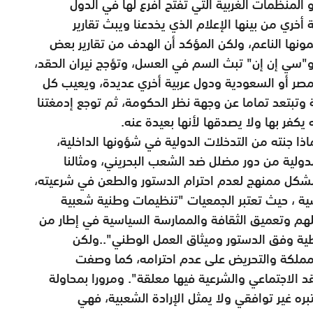
لمنظمات الغربية التي تفتح أفرع لها في الدول
خري من بينها الإعلام الذي يخدعنا ويبث تقارير
ونها الناعم، ولكن المؤكد أن الهدف من تقارير بعض
و"سي إن إن" تبث السم في العسل، وتؤجج نيران الحقد،
و مصر أو السعودية ودول عربية أخري عديدة، ويعيب كل
ة وتبتعد تماما عن وجهة نظر الحكومة، ثم توجع إدمغتنا
يكفر بها ولا يصدقها لأنها بعيدة عنه.
ا جنته من التدخلات الدولية في شؤونها الداخلية،
لدولية من دور مضلل ضد الشعب البحريني، ومثالنا
شكل ممنهج لعدم احترام الدستور والطعن في شرعيته،
معيات السياسية ، حيث تعتبر الجمعيات "تنظيمات وطنية شعبية
هم وتعميق الثقافة والممارسة السياسية في إطار من
طية وفق الدستور وميثاق العمل الوطني"..ولكن
مملكة والتحريض على عدم احترامه، كما وصفت
قد الاجتماعي والشرعية فيها معلقة". ومرورا بمحاولة
ه غير توافقي ولا يمثل الإرادة الشعبية، فهي