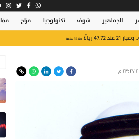
ر
الجماهير
شوف
تكنولوجيا
مزاج
مقال
47.7 ريالًا
منذ ١٥ ساعة