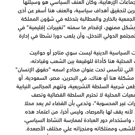
تأسست من أجل التحريض علي العنف وتأييد الجماعات الإرهابية٬ وكان العنف السياسي هو وسيلتها
للضغط علي المملكة لإلحاق الأذى والضرر بالآخرين لتحقيق أهداف سياسية٬ والعنف هنا أسفر عن أذى
لجمعية بالخارج والمطالبة بتدخله في شؤون المملكة
الداخلية، وقد برز هذا في الكثير من مواقفها وبشكل ممنهج٬ لإقحام ما سمته "تغييرات إقليمية" في
الشأن الداخلي البحريني الوطني٬ والطلب من المجتمع الدولي التدخل٬ وأن يلعب دورا نشطا في إدارة
ت السياسية الدينية ليست سوي متاجر أو حوانيت
المحلية هنا كأداة للوقيعة بين الشعب وقيادته،
التي تتأسس تحت عنوان مخادع اسمه "حقوق الإنسان"
 مشكلة هنا أو هناك، في البحرين، مصر، السعودية، أو
تطعن شرعية السلطة التشريعية، وتتهم المجالس النيابية
عيات المحلية لا تحترم السلطة القضائية وتصف
أحكامها بـ"الأحكام الانتقامية الظالمة والمغامرات غير المحسوبة"٬ وتدعي بأن القضاء لم يعد محلا
"، لأنه يقف لها بالمرصاد، وليس أخرا، من اعتماد هذه
الجمعيات والمنظمات الدين كمرجعية سياسية ٬ واستخدام دور العبادة لممارسة النشاط السياسي،
ا للشعب وممتلكاته ومنجزاته علي مختلف الأصعدة.