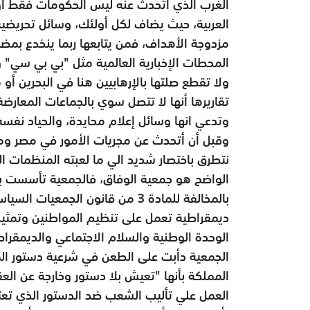
الغرب الذي اتحدث عنه ليس الحكومات فقط أو ا
العربية، حيث يضاف لكل أولئك، وسائل تحريضية أ
مزدوجة الأهداف، فمن يتابعها ربما ينخدع بمضم
المحطات الإخبارية العالمية مثل "بي بي سي" 
ولا تقطع صلتها بالإرهابيين هنا في البحرين أ
تقاريرها أنها لا تتصل سوي بالجماعات المعارض
وتدعي انها وسائل إعلام محايدة، والحياد نفسه 
وقبل أن أتحدث عن مجريات الأمور في مصر وماذ
نتطرق باختصار شديد الي ما لعبته المنظمات ا
الواضح هو جمعية الوفاق، فالجمعية تأسست ب
بالمخالفة للمادة 3 من قانون الج
ديمقراطية تعمل على تنظيم المواطنين وتمثيل
الوحدة الوطنية والسلام الاجتماعي والديمقرا
الجمعية دأبت على الطعن في شرعية دستور ال
المملكة بأنها "تعيش بلا دستور وخارجة عن الع
العمل علي تأليب الشعب ضد الدستور الذي تعتبر