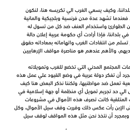
اننا، وكيف يسعي الغرب الي تكريسه هنا، لنكون
فعندما تشهد عدة مدن فرنسية وبلجيكية والمانية
نين الطوارئ واستخدام العنف ضد كل من تسول له
 بلداننا، فإذا أرادت أي حكومة عربية إعلان حالة
 تسلم من انتقادات الغرب واتهاماته بمعاداته حقوق
لديهم، والأهم عندهم هو مناصرة مواقف الإرهابيين
ات المجتمع المدني التي تخضع للغرب وتمويلاته
جرد أن تفكر دولة عربية في وضع القيود علي عمل هذه
عية تعمل ضد مواطنيها، ولكننا نذكر البعض هنا كيف
 الي حد تجريم تمويل أي منظمة أو جهة إسلامية في
 2001 ، رغم أن الجهات المتلقية كانت تصرف هذه الأموال في مشروعات
وش الإبن رأت عكس ذلك وقررت وقف سيل الأموال، وكل
، وبمجرد أن نتخذ نحن مثل هذه المواقف لوقف سيل