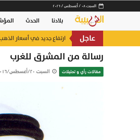
السبت ٠٨ / أغسطس / ٢٠٢٦
بلادنا
الحدث
المؤش
عاجل
ارتفاع جديد في أسعار الذهب.. وعيار 21 عند 2
رسالة من المشرق للغرب
السبت ٢٠/أغسطس/٢٠١٦ ٢٣:٢٧ م
مقالات رأي و تحليلات