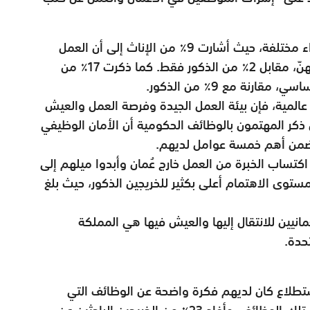
وفي بعض الحالات، فقد كان للذكور والإناث آراء مختلفة، حيث أشارت 9٪ من الإناث إلى أن العمل
ضمن بيئة إسلامية هو عامل أساسي بالنسبة لهنّ، مقابل 2٪ من الذكور فقط. كما ذكرت 17٪ من
ارنة مع 9٪ من الذكور.
عالمية، فإن بيئة العمل الجيدة وفرصة العمل والعيش
ذكر المهتمون بالوظائف الحكومية أن الأمان الوظيفي
 ضمن أهم خمسة عوامل لديهم.
كتساب الخبرة من العمل خارج عُمان وأبدوا ميلهم إلى
ستوى الاهتمام أعلى بكثير للخريجين الذكور، حيث بلغ
ُمانيين للانتقال إليها والعيش فيها هي المملكة
تحدة.
ستطلاع كان لديهم فكرة واضحة عن الوظائف التي
يفضلونها، فلم ينجح جميعهم في الحصول على تلك الوظائف. وأفاد 23٪ من الخريجين الباحثين عن