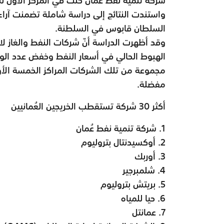
السلطان قابوس في السلطنة.
وقد أظهرت الدراسة أنّ شركات النفط والغاز لا تز
الهبوط الحالي في أسعار النفط وخفض عدد ال
مجموعة من تلك الشركات المراكز الخمسة الأو
مفضلة.
أكثر 30 شركة تستقطب الخريجين العُمانيين
1. شركة تنمية نفط عُمان
2. أوكسيدنتال بتروليوم
3. أوربك
4. شلمبرجير
5. بريتش بتروليوم
6. حيا للمياه
7. عمانتل