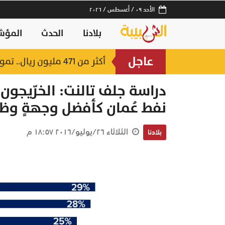
الأحد ٠٩ / أغسطس / ٢٠٢٦
بلادنا
الحدث
المؤش
عاجل
أكثر من 471 مليون ريال.. تمويلات ضخمة من بنك الإسكان العُماني في جنوب الباطنة والبريمي
إيقاف بيع وتصدير الكنعد رسميا
دراسة جلف تالنت: الخرّيجون 
نفط عُمان كأفضل وجهةٍ وظي
الثلاثاء ٢٦/يوليو/٢٠١٦ ١٨:٥٧ م
بلادنا