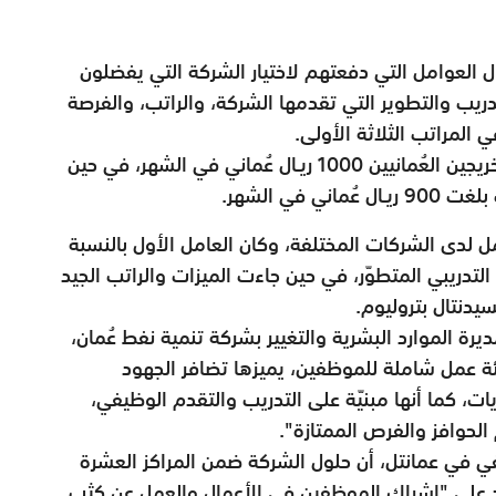
ل العوامل التي دفعتهم لاختيار الشركة التي يفضلون
ريب والتطوير التي تقدمها الشركة، والراتب، والفرصة
 المراتب الثلاثة الأولى.
ووفقاً للدراسة، بلغ متوسط الراتب المتوقع للخريجين العُمانيين 1000 ريـال عُماني في الشهر، في حين
في الشهر.
 لدى الشركات المختلفة، وكان العامل الأول بالنسبة
التدريبي المتطوّر، في حين جاءت الميزات والراتب الجيد
يدنتال بتروليوم.
يرة الموارد البشرية والتغيير بشركة تنمية نفط عُمان،
يئة عمل شاملة للموظفين، يميزها تضافر الجهود
ات، كما أنها مبنيّة على التدريب والتقدم الوظيفي،
الحوافز والفرص الممتازة".
ي في عمانتل، أن حلول الشركة ضمن المراكز العشرة
 على "إشراك الموظفين في الأعمال والعمل عن كثب