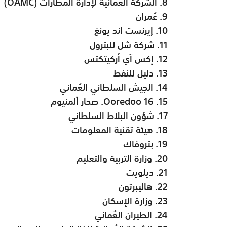
8. الشركة العمانية لإدارة المطارات (OAMC)
9. عُمران
10. إيرنست اند يونغ
11. شركة شل للبترول
12. إكس آي أركيتكتس
13. دليل للنفط
14. الجيش السلطاني العُماني
15. Ooredoo 16. صحار ألمنيوم
17. شؤون البلاط السلطاني
18. هيئة تقنية المعلومات
19. بتروفاك
20. وزارة التربية والتعليم
21. ديلويت
22. هاليبرتون
23. وزارة الإسكان
24. الطيران العُماني