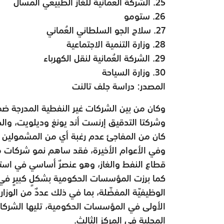
25. الشركة العُمانية للغاز الطبيعي المسال
26. ستومو
27. سلاح الجو السلطاني العُماني
28. وزارة التنمية الاجتماعية
29. الشركة العُمانية لنقل الكهرباء
30. وزارة السياحة
المصدر: دراسة جلف تالنت
وشركتا التدقيق إرنست أند يونغ وديلويت، والطي
كان من المفاجئ عدم رغبة أي من المشمولين ب
وفي الأعوام الأخيرة، فقد ساهم نمو شركات مثل
قطاع النفط والغاز، وهو عنصرٌ أساسي في استراتي
كما برزت المؤسسات الحكومية بشكلٍ كبيرٍ في
الوظيفيّة المفضّلة، بما في ذلك عددٌ من الوزارا
الأولى في المؤسسات الحكومية، تليها الشركا
المحلية في المركز الثالث.