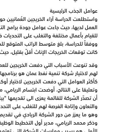
عوامل الجذب الرئيسية
واستطلعت الدراسة آراء الخريجين العُمانيين حو
العمل لديها، حيث جاءت عوامل جودة برامج التد
للقيام بأعمال مختلفة والتغلب على التحديات في
كانت توقعات الخريجات الإناث أقلّ بقليل، حيث بلغت 900 ريـال عُماني 
وقد تنوعت الأسباب التي دفعت الخريجين للعمل
لهم لاختيار شركة تنمية نفط عمان هو برنامجها 
كأكثر العوامل التي دفعت الخريجين لاختيار أوكس
وتعليقا على النتائج، أوضحت ابتسام الريامي، مد
أن تصدّر الشركة للقائمة يعزى الى تقديمها "ب
والتعاون وإتاحة الفرصة لهم للتغلب على التحدي
وهو ما يعزز من دور الشركة الريادي في تقديم 
وذكر محمد الريامي، مدير أول التخطيط الوظيف
الأولى هو بسبب ممارسات الشركة التي تعتمد