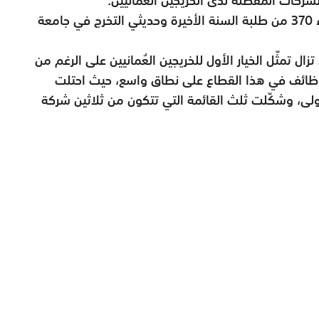
واستندت النتائج إلى دراسة شاملة تضمنت آراء 370 من طلبة السنة الأخيرة وحديثي التخرج في جامعة
ال تمثّل الخيار الأول للخريجين العُمانيين على الرغم من
وظائف في هذا القطاع على نطاق واسع، حيث احتلت
لى، وشكّلت ثلث القائمة التي تتكون من ثلاثين شركة