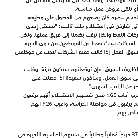
أو تلقي عروض عمل مناسبة.
قادهم للخبرة كان يمنعهم من الحصول على وظيفة.
اتي شاركن في استطلاع جلف تالنت: "بصفتي إحدى
ت النفط والغاز ترغب بضمنا إلى فريق عملها. ولكن
الشركات تبحث فقط عن الموظفين من ذوي الخبرة.
ي سوق العمل إذا كانت جميع الشركات تبحث عن موظفين
 لظروف السوق، فإن توقعاتهم ستكون مرنة. وقالت
 في سوق العمل، وسأكون سعيدة إذا حصلت على
 عن الراتب الشهري".
ورداً على سؤالٍ حول الخطوات المقبلة بعد التخرج، أجاب 65٪ ممن شملهم الاستطلاع أنهم يرغبون
في الحصول على وظيفة، في حين أجاب 9٪ أنهم يرغبون في مواصلة الدراسة، وأعرب 26٪ أنهم
خاص بهم.
اعتمدت دراسة جلف تالنت على استبيان لأراء 370 خريجاً عُمانياً وطلاباً في سنتهم الدراسية الأخيرة في