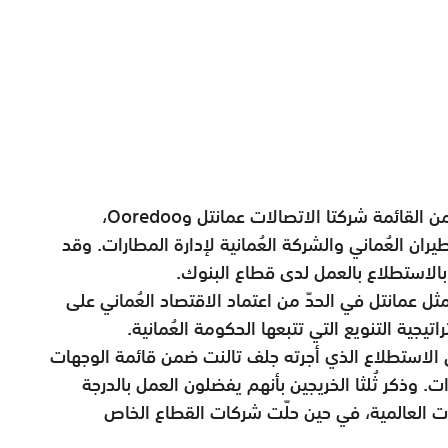
وكان من بين الشركات غير النفطية المدرجة ضمن القائمة شركتا الاتصالات عمانتل وOoredoo،
ران العُماني والشركة العُمانية لإدارة المطارات. وقد
الاستطلاع بالعمل لدى قطاع البنوك.
 عمانتل في الحدّ من اعتماد الاقتصاد العُماني على
جية التنويع التي تتبعها الحكومة العُمانية.
 الاستطلاع الذي أجرته جلف تالنت ضمن قائمة الوجهات
ت. وذكر ثُلثا الخريجين بأنهم يفضلون العمل بالدرجة
ت العالمية، في حين حلّت شركات القطاع الخاص