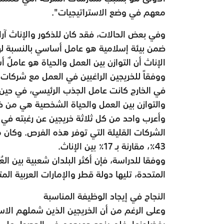
معهم في وضع الاستراتيجيات".
الإناث أن التوازن بين العمل والحياة هو عاملٌ أساسي، مق
ووفقاً للخريجين الراغبين في العمل مع شركات 
في الخارج كانت عامل الجذب الرئيسي، في حين 
والتوازن بين العمل والحياة الشخصية هي من
وأعرب واحد من كل ثلاثة خريجين عن رغبته في ا
الشركات القليلة التي توفر هذه الفرص. وكان م
43٪، مقارنة بـ 17٪ بين الإناث.
ووفقا للدراسة، فإن أكثر البلدان شعبية بين الع
المتحدة، تليها دولة قطر والإمارات العربية الم
النجاح في إيجاد الوظيفة المناسبة
وعلى الرغم من أن الخريجين الذين شملهم الا