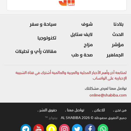
بلادنا
شوف
سياحة و سفر
الحدث
لايف ستايل
تكنولوجيا
مؤشر
مزاج
مقالات رأي و تحليلات
الجماهير
صحة و طب
لمتابعة آخر وأهم الأخبار المحلية والعربية والعالمية أشترك في قناة الشبيبة
الإخبارية على الواتساب
تواصل معنا لعرض مشكلتك
online@shabiba.com
من نحن .
للاعلان .
تواصل معنا .
حقوق النشر .
جميع الحقوق محفوظة © AL SHABIBA 2026
بيتوايز ™