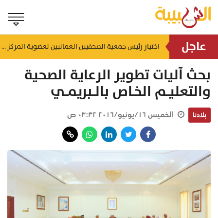
عاجل
إنجاز بحري جديد.. القبطان محمد البوسعيدي أول عُماني يقود ناقلة منتجات نفطية متوسطة المدى
اختيار رئيس جمعية الصحفيين العمانيين لعضوية المركز الدولي لمكافحة التضليل (ICCMD)
منذ ١٥ ساعة
بحث آليات تطوير الرعاية الصحية
والتعليــم الخـاص بالــبريمــي
الخميس ١٦/يونيو/٢٠١٦ ٠٣:٣٢ ص
بلادنا