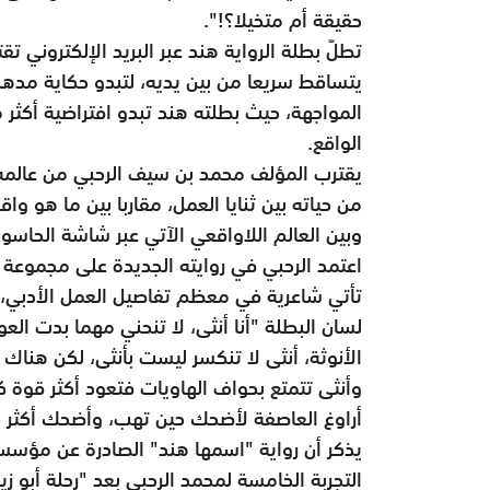
حقيقة أم متخيلا؟!".
تطلّ بطلة الرواية هند عبر البريد الإلكتروني 
يتساقط سريعا من بين يديه، لتبدو حكاية مدهش
المواجهة، حيث بطلته هند تبدو افتراضية أكثر
الواقع.
يقترب المؤلف محمد بن سيف الرحبي من عالمه
من حياته بين ثنايا العمل، مقاربا بين ما هو و
وبين العالم اللاواقعي الآتي عبر شاشة الحاسو
اعتمد الرحبي في روايته الجديدة على مجموعة عن
تأتي شاعرية في معظم تفاصيل العمل الأدبي، 
لسان البطلة "أنا أنثى، لا تنحني مهما بدت ال
الأنوثة، أنثى لا تنكسر ليست بأنثى، لكن هنا
وأنثى تتمتع بحواف الهاويات فتعود أكثر قوة ك
أراوغ العاصفة لأضحك حين تهب، وأضحك أكثر ح
يذكر أن رواية "اسمها هند" الصادرة عن مؤسسة
التجربة الخامسة لمحمد الرحبي بعد "رحلة أبو 