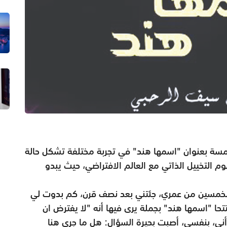
امسة بعنوان "اسمها هند" في تجربة مختلفة تشكل حالة
م التخييل الذاتي مع العالم الافتراضي، حيث يبدو
م الخمسين من عمري، جئتني بعد نصف قرن، كم بدوت لي
تتحا "اسمها هند" بجملة يرى فيها أنه "لا يفترض ان
أني، بنفسي، أصبت بحيرة السؤال: هل ما جرى هنا