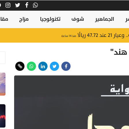
ر
الجماهير
شوف
تكنولوجيا
مزاج
مقال
47.7 ريالًا
منذ ١٤ ساعة
هند"