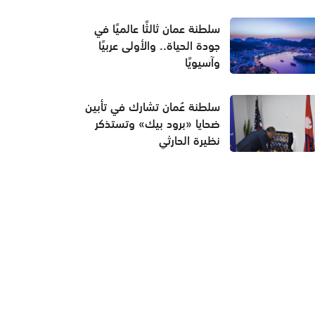
سلطنة عمان ثالثًا عالميًا في
جودة الحياة.. والأولى عربيًا
وآسيويًا
سلطنة عُمان تشارك في تأبين
ضحايا «برود بيك» وتستذكر
نظيرة الحارثي