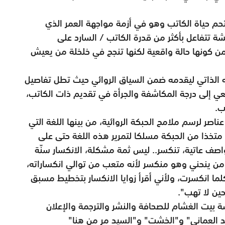
تقتحم حياة الكاتب وهو في أزمة مواجهة العمر الذي
ة تتفاعل بأكثر من قدرة الكاتب / السارد على
 من كونها حالة واقعية لكنها تنجح في خلخلة من يعيش
 الذاتي ليقدمه ضمن السياق الروائي حيث تطل تفاصيل
اقعي إلى درجة المكاشفة والجرأة في تقديم ذات الكاتب،
ب.
اصر لرسم ملامح الحبكة الروائية، من بينها اللغة التي
متخذا من الحبكة مسلكا لتمرير هذه اللغة حتى على
عواصف عاتية، تنكسر.. ليس ثمة مشكلة، الانكسار سنّة
ك من ينحني وهو منكسر لأنه متعب من توالي انكساراته،
لما انكسرت، ولأني أقرأ زوايا الانكسار بتخطيط مسبق
ين لا تهب".
 بيت الغشام للصحافة والنشر والترجمة والإعلان
زيد العماني" و"الخشت" و"السيد مر من هنا"