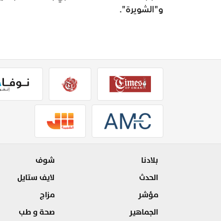
و"الشويرة".
بلادنا
شوف
الحدث
لايف ستايل
مؤشر
مزاج
الجماهير
صحة و طب