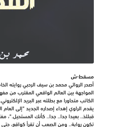
مسقط-ش
أصدر الروائي محمد بن سيف الرحبي روايته الخ
المواجهة بين العالم الواقعي المقترب من مفهو
الكاتب متحاورا مع بطلته عبر البريد الإلكتروني.
يقدم الراوي إهداء إصداره الجديد "إلى العا
قبلئذ.. بعيدا جدا.. جدا.. كأنك المستحيل."، مف
تكون رواية.. ومن الصعب أن تقرأ كواقع، حتى 