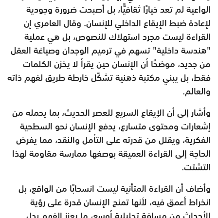
الواعية لم تعد خيارًا ثقافيًّا، بل أصبحت ضرورة وجودية
لإعادة ضبط الإيقاع الداخلي للإنسان. وقال العامري إن
القراءة ليست مجرد استهلاك للنصوص، بل هي عملية
"هندسة داخلية" تسهم في ترميم الوجدان وصياغة العقل
من جديد، موضحًا أن الإنسان حين يقرأ لا يخزن الكلمات
فقط، بل يبني مكتبة ذهنية تشكّل خارطة طريق لفهم ذاته
والعالم.
وأشار إلى أن الإيقاع السريع للعصر الحديث، بما يحمله من
إشعارات ومحتوى متسارع، يدفع الإنسان نحو السطحية
الفكرية، ويقلل من قدرته على التأمل والنقد، مما يفرض
الحاجة إلى القراءة العميقة بوصفها ممارسة مقاومة لهذا
التشتت.
وأضاف أن القراءة المتأنية ليست انسحابًا من الواقع، بل
انخراط أعمق فيه، لأنها تمنح الإنسان قدرة على رؤية
الأحداث من مسافة تحليلية أوسع، ما يعزز الفهم بدل