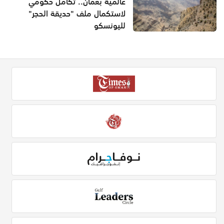
عالمية بعُمان.. تكامل حكومي
لاستكمال ملف "حديقة الحجر"
لليونسكو