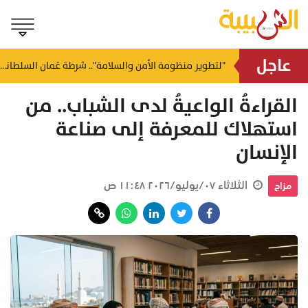
عاجل
وزارة العمل تُعلن عن وظائف شاغرة بهيئة الدفاع المدني والإسعاف
القراءةُ الواعيةُ لدى الشباب.. من
"لتطوير منظومة الأمن والسلامة".. شرطة عُمان السلطانية تشارك في اجتماع مسؤولي أمن المطار الخليجي
استهلاك للمعرفة إلى صناعة
الإنسان
الثلاثاء ٠٧/يوليو/٢٠٢٦ ١١:٤٨ ص
مزاج