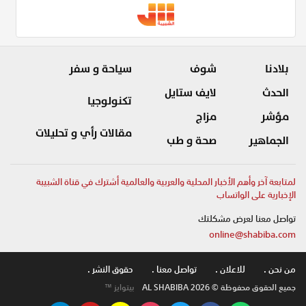
بلادنا
شوف
سياحة و سفر
الحدث
لايف ستايل
تكنولوجيا
مؤشر
مزاج
مقالات رأي و تحليلات
الجماهير
صحة و طب
لمتابعة آخر وأهم الأخبار المحلية والعربية والعالمية أشترك في قناة الشبيبة
الإخبارية على الواتساب
تواصل معنا لعرض مشكلتك
online@shabiba.com
من نحن .
للاعلان .
تواصل معنا .
حقوق النشر .
جميع الحقوق محفوظة © AL SHABIBA 2026
بيتوايز ™