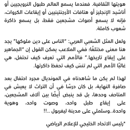
هويتها الثقافية. فعندما يسمع العالم طبول النرويجيين أو
أناشيد الإنجليز أو هتافات الأرجنتينيين أو إيقاعات الكروات،
فإنه لا يسمع أصوات مشجعين فقط، بل يسمع ذاكرة
شعوب كاملة.
ولعل المثل الشعبي العربي: “الناس على دين ملوكها” يجد
هنا معنى مختلفًا؛ ففي الملاعب يمكن القول إن “الجماهير
على إيقاع تاريخها.” فالأمم التي تعرف كيف تحتفل، هي
غالبًا الأمم التي لم تنسَ كيف تحفظ ذاكرتها.
لهذا لم يكن ما شاهدناه في المونديال مجرد احتفال بعد
صافرة النهاية، بل كان درسًا في أن التراث لا يعيش في
المتاحف وحدها، بل قد ينبض أيضًا بين آلاف المشجعين،
على إيقاع طبل واحد، وصوت واحد، وهوية
واحدة..وسلملي على مدينة ليفربول ..!!
*رئيس الاتحاد الخليجي للإعلام الرياضي