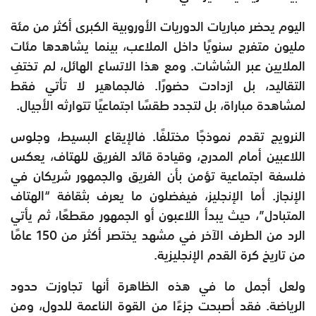
اليوم يحضر مباريات الدوريات الأوروبية الكبرى أكثر من مئة
مليون متفرج سنويًا داخل الملاعب، بينما يشاهدها مئات
الملايين عبر الشاشات. ومع هذا الاتساع الهائل، لم تختفِ
التقاليد، بل ازدادت حضورًا. فالجماهير لا تأتي فقط
لمشاهدة مباراة، بل لتجدد طقسًا اجتماعيًا تتوارثه الأجيال.
النرويج تقدم نموذجًا مختلفًا. فالإيقاع البسيط، وجلوس
اللاعبين أمام المدرج، وقيادة قائد الفريق للهتاف، يعكس
فلسفة اجتماعية تؤمن بأن الفريق والجمهور شريكان في
الإنجاز. أما الإنجليز، فيفضلون ما يعرف بثقافة “الهتاف
المتبادل”، حيث يبدأ اللاعبون أو الجمهور مقطعًا، ثم يأتي
الرد من الطرف الآخر في مشهد يختصر أكثر من 150 عامًا
من تاريخ كرة القدم الإنجليزية.
ولعل أجمل ما في هذه الظاهرة أنها تجاوزت حدود
الرياضة. فقد أصبحت جزءًا من القوة الناعمة للدول، ومن