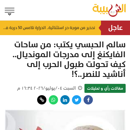
عاجل
لتشوه المظهر الحضاري وتعطل الحركة التجارية.. أهالي العوابي يطالبون عبر "الشبيبة" بإنقاذ سوقهم القديم من "كبارة الأسماك" المهجورة
تحذير من موجة حر استثنائية.. الحرارة تلامس 50 درجة في بعض مناطق سلطنة عُمان
منذ ١٢ ساعة
سالم الحبسي يكتب: من ساحات
الفايكنغ إلى مدرجات المونديال..
كيف تحولت طبول الحرب إلى
أناشيد للنصر..؟!
السبت ٠٤/يوليو/٢٠٢٦ ١٦:٣٤ م
مقالات رأي و تحليلات