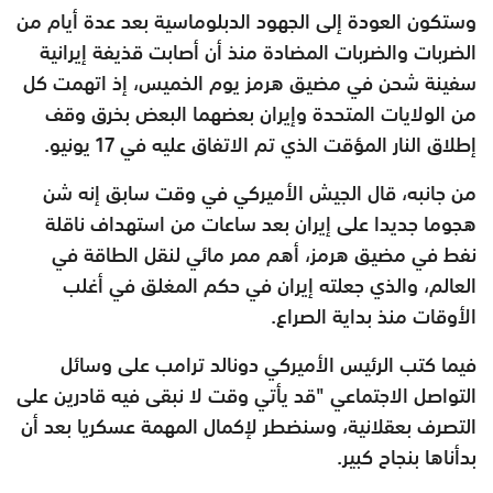
وستكون العودة إلى الجهود الدبلوماسية بعد عدة أيام من
الضربات والضربات المضادة منذ أن أصابت قذيفة إيرانية
سفينة شحن في مضيق هرمز يوم الخميس، إذ اتهمت كل
من الولايات المتحدة وإيران بعضهما البعض بخرق وقف
إطلاق النار المؤقت الذي تم الاتفاق عليه في 17 يونيو.
من جانبه، قال الجيش الأميركي في وقت سابق إنه شن
هجوما جديدا على إيران بعد ساعات من استهداف ناقلة
نفط في مضيق هرمز، أهم ممر مائي لنقل الطاقة في
العالم، والذي جعلته إيران في حكم المغلق في أغلب
الأوقات منذ بداية الصراع.
فيما كتب الرئيس الأميركي دونالد ترامب على وسائل
التواصل الاجتماعي "قد يأتي وقت لا نبقى فيه قادرين على
التصرف بعقلانية، وسنضطر لإكمال المهمة عسكريا بعد أن
بدأناها بنجاح كبير.