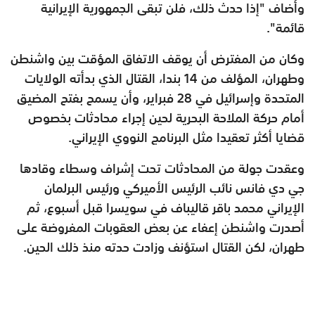
وأضاف "إذا حدث ذلك، فلن تبقى الجمهورية الإيرانية
قائمة".
وكان من المفترض أن يوقف الاتفاق المؤقت بين واشنطن
وطهران، المؤلف من 14 بندا، القتال الذي بدأته الولايات
المتحدة وإسرائيل في 28 فبراير، وأن يسمح بفتح المضيق
أمام حركة الملاحة البحرية لحين إجراء محادثات بخصوص
قضايا أكثر تعقيدا مثل البرنامج النووي الإيراني.
وعقدت جولة من المحادثات تحت إشراف وسطاء وقادها
جي دي فانس نائب الرئيس الأميركي ورئيس البرلمان
الإيراني محمد باقر قاليباف في سويسرا قبل أسبوع، ثم
أصدرت واشنطن إعفاء عن بعض العقوبات المفروضة على
طهران، لكن القتال استؤنف وزادت حدته منذ ذلك الحين.