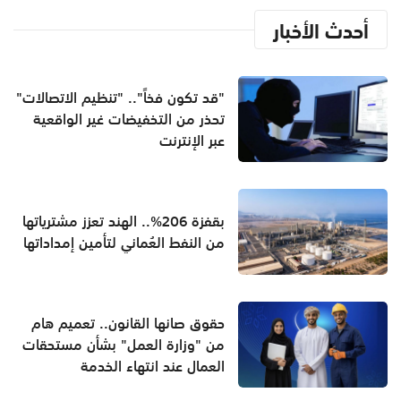
أحدث الأخبار
"قد تكون فخاً".. "تنظيم الاتصالات"
تحذر من التخفيضات غير الواقعية
عبر الإنترنت
بقفزة 206%.. الهند تعزز مشترياتها
من النفط العُماني لتأمين إمداداتها
حقوق صانها القانون.. تعميم هام
من "وزارة العمل" بشأن مستحقات
العمال عند انتهاء الخدمة