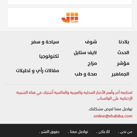
بلادنا
شوف
سياحة و سفر
الحدث
لايف ستايل
تكنولوجيا
مؤشر
مزاج
مقالات رأي و تحليلات
الجماهير
صحة و طب
لمتابعة آخر وأهم الأخبار المحلية والعربية والعالمية أشترك في قناة الشبيبة
الإخبارية على الواتساب
تواصل معنا لعرض مشكلتك
online@shabiba.com
من نحن .
للاعلان .
تواصل معنا .
حقوق النشر .