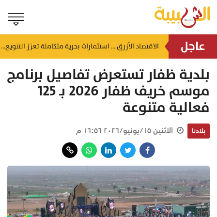
عاجل
الاقتصاد الأزرق ... استثمارات بحرية متكاملة تعزز التنويع الاقتصادي
فتح باب التجنيد في البحرية السلطانية العمانية
منذ ٥٢ دقيقة
بلدية ظفار تستعرض تفاصيل برنامج
موسم خريف ظفار 2026 بـ 125
فعالية متنوعة
الاثنين ١٥/يونيو/٢٠٢٦ ١٦:٥٦ م
بلادنا