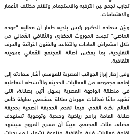
تجارب تجمع بين الترفيه والاستجمام وتلائم مختلف الأعمار
والاهتمامات.
وبيّن سعادة الدكتور رئيس بلدية ظفار أن فعالية "عودة
الماضي" تجسد الموروث الحضاري والثقافي العُماني من
خلال استعراض العادات والتقاليد والفنون التراثية والحرف
التقليدية، بما يعكس أصالة المجتمع العُماني وهويته
الثقافية.
وفي إطار إبراز الجوانب العصرية للموسم، أشار سعادته إلى
إقامة مجموعة من الفعاليات الحديثة والأنشطة التفاعلية
في منطقة الواجهة العصرية بسهل أتين بصلالة، التي
تشهد حاليًا فعاليات مهرجان صلالة لمشجعي بطولة كأس
العالم لكرة القدم، فيما تقدم الحديقة الصحية بحديقة
صلالة العامة برامج رياضية وصحية وتوعوية تستهدف
مختلف فئات المجتمع، مبينًا أن مسرح المروج سيشهد
إقامة فعاليات فنية وثقافية متنوعة تشمل المسرحيات