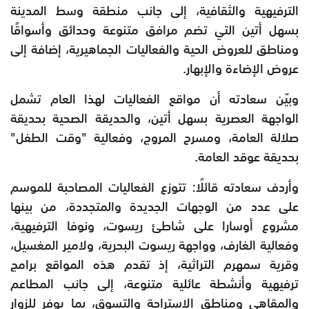
الترفيهية والثقافية، إلى جانب منطقة وسط المدينة
بسهل أتين التي تضم مرافق متنوعة وحدائق وأسواقًا
ومناطق للعروض الحية والفعاليات الجماهيرية، إضافة إلى
عروض الإضاءة والإبهار.
وبيّن سعادته أن مواقع الفعاليات لهذا العام تشمل
الواجهة العصرية بسهل أتين، والحديقة الصحية بحديقة
صلالة العامة، ومسرح المروج، وفعالية "وقت الطفل"
بحديقة عوقد العامة.
وأردف سعادته قائلًا: تتوزع الفعاليات المصاحبة للموسم
على عدد من الوجهات الجديدة والمتجددة، من بينها
مشروع أوسارا على شاطئ ريسوت، ونوفا الترفيهية،
وفعالية الغارف، وواجهة ريسوت البحرية، ولامير المغسيل،
وقرية سمهرم التراثية، إذ تقدم هذه المواقع برامج
ترفيهية وأنشطة عائلية متنوعة، إلى جانب المطاعم
والمقاهي ومناطق الاستراحة والتسوق، بما يوفر للزوار