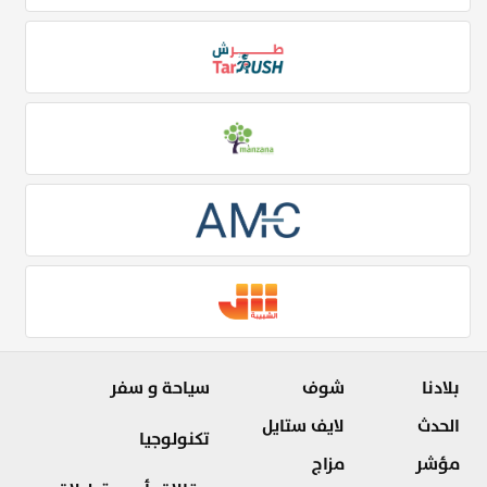
بلادنا
شوف
سياحة و سفر
الحدث
لايف ستايل
تكنولوجيا
مؤشر
مزاج