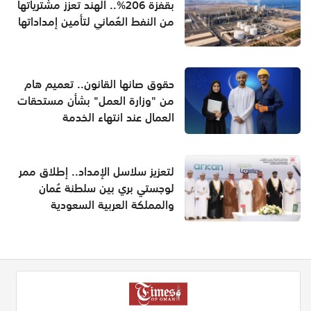
بقفزة 206%.. الهند تعزز مشترياتها
من النفط العُماني لتأمين إمداداتها
حقوق صانها القانون.. تعميم هام
من "وزارة العمل" بشأن مستحقات
العمال عند انتهاء الخدمة
لتعزيز سلاسل الإمداد.. إطلاق ممر
لوجستي بري بين سلطنة عُمان
والمملكة العربية السعودية