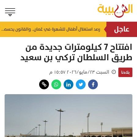
عاجل
ما القضية الحقوقية الأكثر حضورًا في سلطنة عُمان؟.. الأرقام تكشفها
رصد استغلال أطفال للشهرة في عُمان.. والقانون يحسمها بعقوبات مشددة
منذ ساعتين
افتتاح 7 كيلومترات جديدة من
طريق السلطان تركي بن سعيد
السبت ٢٣/مايو/٢٠٢٦ ١٥:٥٧ م
بلادنا