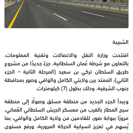
الشبيبة
افتتحت وزارة النقل والاتصالات وتقنية المعلومات،
بالتعاون مع شرطة عُمان السلطانية، جزءً جديدًا من مشروع
طريق السلطان تركي بن سعيد (المرحلة الثانية – الجزء
الثاني)، الممتد بين ولايتي الكامل والوافي وصور بمحافظة
جنوب الشرقية، وذلك بطول (7) كيلومترات.
ويبدأ الجزء الجديد من منطقة مسلق وصولًا إلى منطقة
سيح المطار بالقرب من معسكر الجيش السلطاني العُماني،
مرورًا ببوابة صور، للقادمين من ولاية الكامل والوافي، بما
يُسهم في تعزيز انسيابية الحركة المرورية، ورفع مستوى