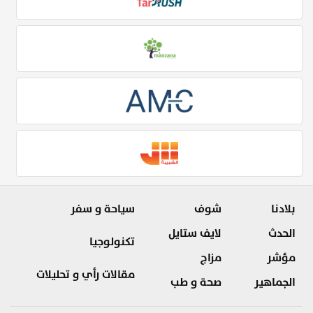
بلادنا
شوف
سياحة و سفر
الحدث
لايف ستايل
تكنولوجيا
مؤشر
مزاج
مقالات رأي و تحليلات
الجماهير
صحة و طب