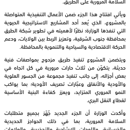
السلامة المرورية على الطريق.
ويأتي افتتاح هذا الجزء ضمن الأعمال التنفيذية المتواصلة
بالمشروع، الذي يُعد أحد المشاريع الاستراتيجية الحيوية
التي تنفذها الوزارة؛ نظرًا لأهميته في تطوير شبكة الطرق
بمحافظة جنوب الشرقية، وتعزيز الربط بين الولايات، ودعم
الحركة الاقتصادية والسياحية والتنموية بالمحافظة.
ويتضمن المشروع تنفيذ طريق مزدوج بمواصفات فنية
حديثة، يتكوّن من ثلاث حارات مرورية في كل اتجاه في
بعض أجزائه، إلى جانب تنفيذ مجموعة من الجسور العلوية
والأودية والأنفاق وعبّارات تصريف الأودية؛ بما يواكب
النمو المروري المتزايد، ويعزز كفاءة البنية الأساسية
لقطاع النقل البري.
وأكدت الوزارة أن الجزء الجديد جُهّز بجميع متطلبات
السلامة المرورية، بما في ذلك الحواجز الحديدية
والخرسانية، واللوحات الإرشادية والتحذيرية، والعلامات