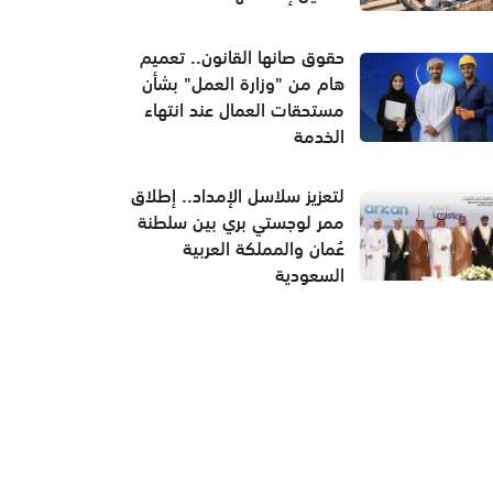
حقوق صانها القانون.. تعميم
هام من "وزارة العمل" بشأن
مستحقات العمال عند انتهاء
الخدمة
لتعزيز سلاسل الإمداد.. إطلاق
ممر لوجستي بري بين سلطنة
عُمان والمملكة العربية
السعودية