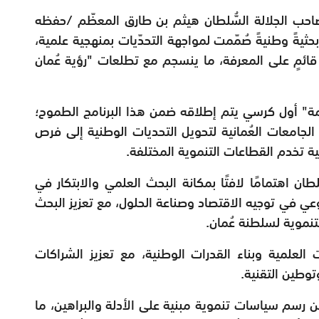
احب الجلالة السُّلطان هيثم بن طارق المعظّم /حفظه
 بحثيةً وطنيةً صُمّمت لمواجهة التحدّيات بمنهجية علمية،
 قائمٍ على المعرفة، ما ينسجم مع تطلعات "رؤية عُمان
قدمة" أول كرسي يتم إطلاقه ضمن هذا البرنامج الطموح؛
جامعات العُمانية لتحويل التحديات الوطنية إلى فرص
ملية تخدم القطاعات التنموية المختلفة.
ان اهتمامًا لافتًا بمكانة البحث العلمي والابتكار في
لنوعي في توجيه الاقتصاد وصناعة الحلول، مع تعزيز البحث
تنموية لسلطنة عُمان.
 العلمية وبناء القدرات الوطنية، مع تعزيز الشراكات
وتوطين التقنية.
ن رسم سياسات تنموية مبنية على الأدلة والبراهين، ما