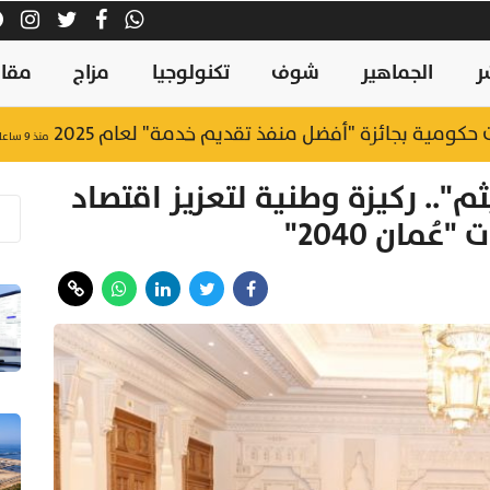
ر
الجماهير
شوف
تكنولوجيا
مزاج
مقال
منذ ٩ ساعات
م".. ركيزة وطنية لتعزيز اقتصاد
مان 2040"