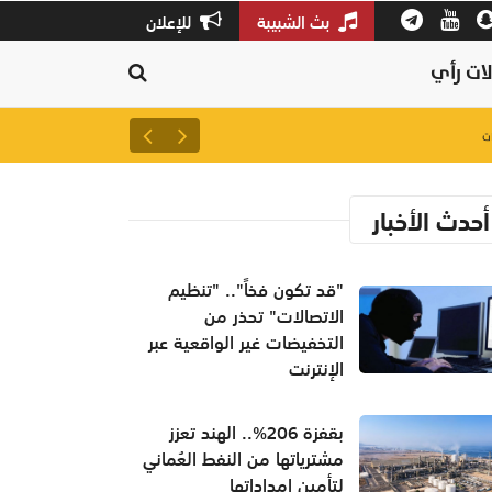
بث الشبيبة
للإعلان
ات رأي
لتعزيز سلاسل الإمداد.. إطلاق 
أحدث الأخبار
"قد تكون فخاً".. "تنظيم
الاتصالات" تحذر من
التخفيضات غير الواقعية عبر
الإنترنت
بقفزة 206%.. الهند تعزز
مشترياتها من النفط العُماني
لتأمين إمداداتها