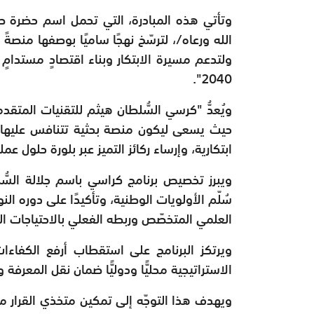
وتأتي هذه المبادرة، التي تحمل اسم حضرة ص
الله ورعاه/، لترسّخ نهجًا ساميًا بوصفها منصةً
ولتدعم مسيرة الابتكار وبناء اقتصادٍ مستدامٍ
2040".
ويُعدُّ "كرسي السُّلطان هيثم للتقنيات المت
حيث يسعى ليكون منصة بحثية تتنافس عليها ال
ابتكارية، وإرساء ركائز التميز عبر بلورة حلول ع
​ويبرز تخصيص برنامج كراسي باسم جلالة السُّلط
سُلّم الأولويات الوطنية، وتأكيدًا على دوره ا
العلمي المتخصّص وربطه الفعلي بالاحتياجات ال
ويرتكز البرنامج على استقطاب أرفع الكفاءات
الاستراتيجية محليًّا ودوليًّا ضمان نقل المعرفة 
ويهدف هذا التوجّه إلى تمكين متخذي القرار م