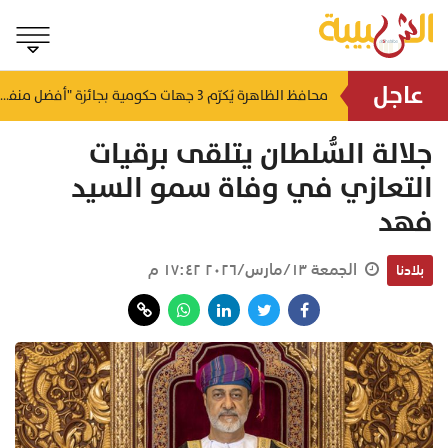
عاجل
لتطوير البنى الأساسية.. "الثروة الزراعية" توقع اتفاقية التصميم والإشراف لمدينة الصناعات السمكية
محافظ الظاهرة يُكرّم 3 جهات حكومية بجائزة "أفضل منفذ تقديم خدمة" لعام 2025
منذ ١٩ ساعة
منذ ٢٠ ساعة
جلالة السُّلطان يتلقى برقيات
التعازي في وفاة سمو السيد
فهد
الجمعة ١٣/مارس/٢٠٢٦ ١٧:٤٢ م
بلادنا