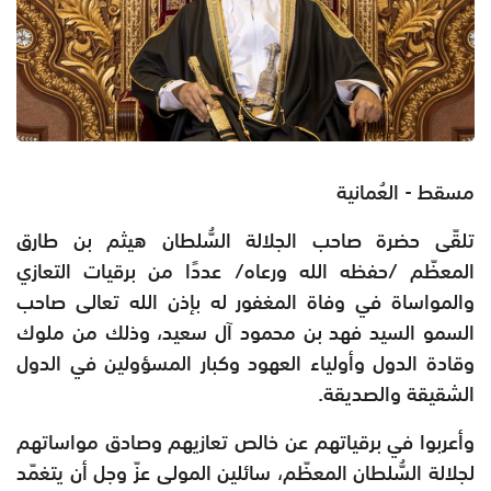
مسقط - العُمانية
تلقّى حضرة صاحب الجلالة السُّلطان هيثم بن طارق
المعظّم /حفظه الله ورعاه/ عددًا من برقيات التعازي
والمواساة في وفاة المغفور له بإذن الله تعالى صاحب
السمو السيد فهد بن محمود آل سعيد، وذلك من ملوك
وقادة الدول وأولياء العهود وكبار المسؤولين في الدول
الشقيقة والصديقة.
وأعربوا في برقياتهم عن خالص تعازيهم وصادق مواساتهم
لجلالة السُّلطان المعظّم، سائلين المولى عزّ وجل أن يتغمّد