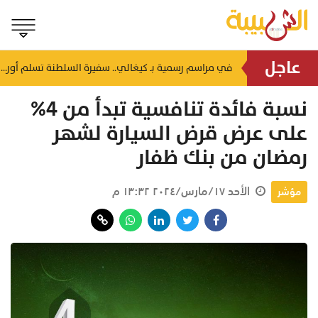
عاجل
"العيار الأكثر طلباً يواصل الصعود".. سعر جرام الذهب عيار 21 يلامس 44 ريالاً في عمان اليوم
في مراسم رسمية بـ كيغالي.. سفيرة السلطنة تسلم أوراق اعتمادها لرئيس رواندا
منذ ٢٣ ساعة
نسبة فائدة تنافسية تبدأ من 4%
على عرض قرض السيارة لشهر
رمضان من بنك ظفار
الأحد ١٧/مارس/٢٠٢٤ ١٣:٣٢ م
مؤشر