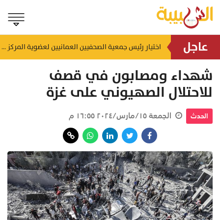
عاجل
إنجاز بحري جديد.. القبطان محمد البوسعيدي أول عُماني يقود ناقلة منتجات نفطية متوسطة المدى
اختيار رئيس جمعية الصحفيين العمانيين لعضوية المركز الدولي لمكافحة التضليل (ICCMD)
منذ ١١ ساعة
شهداء ومصابون في قصف
للاحتلال الصهيوني على غزة
الجمعة ١٥/مارس/٢٠٢٤ ١٦:٥٥ م
الحدث