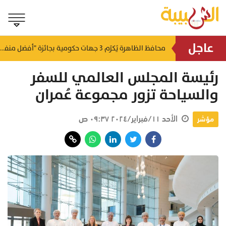
عاجل
لتطوير البنى الأساسية.. "الثروة الزراعية" توقع اتفاقية التصميم والإشراف لمدينة الصناعات السمكية
محافظ الظاهرة يُكرّم 3 جهات حكومية بجائزة "أفضل منفذ تقديم خدمة" لعام 2025
منذ ١٥ ساعة
منذ ١٦ ساعة
رئيسة المجلس العالمي للسفر
والسياحة تزور مجموعة عُمران
الأحد ١١/فبراير/٢٠٢٤ ٠٩:٣٧ ص
مؤشر