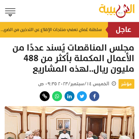
عاجل
لضمان الالتزام بالاشتراطات.. حملات تفتيشية تُستهدف محطات الوقود والمنشآت بالظاهرة
سلطنة عُمان تعفي منتجات الإقلاع عن التدخين من الضريبة
ن
منذ ٣ ساعات
مجلس المناقصات يُسند عددًا من
الأعمال المكملة بأكثر من 488
مليون ريال..لهذه المشاريع
الخميس ١٤/سبتمبر/٢٠٢٣ ٠٩:٣٥ ص
مؤشر