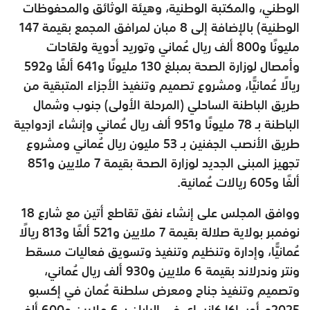
الوطني، والمكتبة الوطنية، وهيئة الوثائق والمحفوظات
الوطنية) بالإضافة إلى 8 مبان لمرافق المجمع بقيمة 147
مليونًا و800 ألف ريال عُماني وتوريد أدوية ولقاحات
وأمصال لوزارة الصحة بمبلغ 130 مليونًا و641 ألفًا و592
ريالًا عُمانيًّا، ومشروع تصميم وتنفيذ الأجزاء المتبقية من
طريق الباطنة الساحلي (المرحلة الأولى) جنوب وشمال
الباطنة بـ 78 مليونًا و951 ألف ريال عُماني وإنشاء ازدواجية
طريق الأنصب الجفنين بـ 53 مليون ريال عُماني ومشروع
تجهيز المبنى الجديد لوزارة الصحة بقيمة 7 ملايين و851
ألفًا و605 ريالات عُمانية.
ووافق المجلس على إنشاء نفق تقاطع أتين مع شارع 18
نوفمبر بولاية صلالة بقيمة 7 ملايين و521 ألفًا و813 ريالًا
عُمانيًّا، وإدارة وتنظيم وتنفيذ وتسويق فعاليات مسقط
ونتر وندرلاند بقيمة 6 ملايين و930 ألف ريال عُماني،
وتصميم وتنفيذ جناح ومعرض سلطنة عُمان في إكسبو
2025م أوساكا كانساي في اليابان بـ 6 ملايين و600 ألف