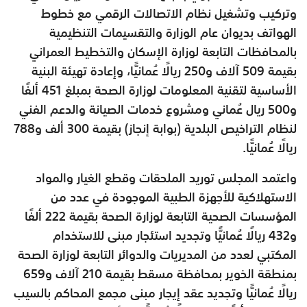
وتركيب وتشغيل نظام الاتصالات الرقمي مع خطوط
الهواتف بديوان عام الوزارة والتقسيمات التنظيمية
بالمحافظات التابعة لوزارة الإسكان والتخطيط العمراني
بقيمة 509 آلاف و250 ريالًا عُمانيًّا، وإعادة تهيئة البنية
الأساسية لتقنية المعلومات لوزارة الصحة بمبلغ 451 ألفًا
و500 ريال عُماني ومشروع خدمات الصيانة والدعم الفني
لنظام التراخيص البلدية (بوابة إنجاز) بقيمة 300 ألف و788
ريالًا عُمانيًّا.
واعتمد المجلس توريد الملحقات وقطع الغيار والمواد
الاستهلاكية للأجهزة الطبية الموجودة في عدد من
المؤسسات الصحية التابعة لوزارة الصحة بقيمة 222 ألفًا
و432 ريالًا عُمانيًّا وتجديد استئجار مبنى للاستخدام
المكتبي لعدد من المديريات والدوائر التابعة لوزارة الصحة
بمنطقة الخوير بمحافظة مسقط بقيمة 210 آلاف و659
ريالًا عُمانيًّا وتجديد عقد إيجار مبنى مجمع المحاكم بالسيب