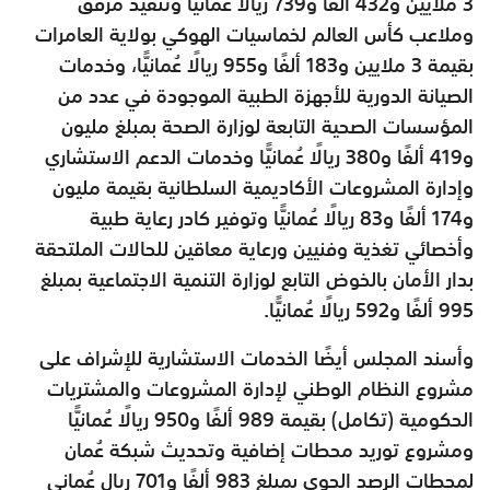
3 ملايين و432 ألفًا و739 ريالًا عُمانيًّا وتنفيذ مرفق
وملاعب كأس العالم لخماسيات الهوكي بولاية العامرات
بقيمة 3 ملايين و183 ألفًا و955 ريالًا عُمانيًّا، وخدمات
الصيانة الدورية للأجهزة الطبية الموجودة في عدد من
المؤسسات الصحية التابعة لوزارة الصحة بمبلغ مليون
و419 ألفًا و380 ريالًا عُمانيًّا وخدمات الدعم الاستشاري
وإدارة المشروعات الأكاديمية السلطانية بقيمة مليون
و174 ألفًا و83 ريالًا عُمانيًّا وتوفير كادر رعاية طبية
وأخصائي تغذية وفنيين ورعاية معاقين للحالات الملتحقة
بدار الأمان بالخوض التابع لوزارة التنمية الاجتماعية بمبلغ
995 ألفًا و592 ريالًا عُمانيًّا.
وأسند المجلس أيضًا الخدمات الاستشارية للإشراف على
مشروع النظام الوطني لإدارة المشروعات والمشتريات
الحكومية (تكامل) بقيمة 989 ألفًا و950 ريالًا عُمانيًّا
ومشروع توريد محطات إضافية وتحديث شبكة عُمان
لمحطات الرصد الجوي بمبلغ 983 ألفًا و701 ريال عُماني