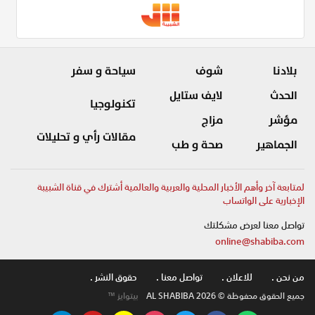
بلادنا
شوف
سياحة و سفر
الحدث
لايف ستايل
تكنولوجيا
مؤشر
مزاج
مقالات رأي و تحليلات
الجماهير
صحة و طب
لمتابعة آخر وأهم الأخبار المحلية والعربية والعالمية أشترك في قناة الشبيبة
الإخبارية على الواتساب
تواصل معنا لعرض مشكلتك
online@shabiba.com
من نحن .
للاعلان .
تواصل معنا .
حقوق النشر .
جميع الحقوق محفوظة © AL SHABIBA 2026
بيتوايز ™