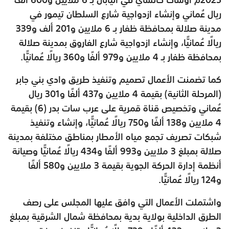
ريال عُماني وإنشاء ازدواجية شارع السلطان تيمور في
مدينة صلالة بمحافظة ظفار بـ 6 ملايين و201 ألف و339
ريالًا عُمانيًّا، وإنشاء ازدواجية شارع الفاروق بمدينة صلالة
بمحافظة ظفار بـ 4 ملايين و979 ألفًا و360 ريالًا عُمانيًّا.
كما تضمنت الأعمال تصميم وتنفيذ طريق وادي بني جابر
(المرحلة الثانية) بقيمة 4 ملايين و437 ألفًا و301 ريال
عُماني وتخصيص قناة قمرية على عرب سات بدر (6) بقيمة
4 ملايين و138 ألفًا و750 ريالًا عُمانيًّا، وإنشاء وتنفيذ
شبكات تصريف تجمع مياه الأمطار بمناطق مختلفة بمدينة
صلالة بمبلغ 3 ملايين و993 ألفًا و434 ريالًا عُمانيًّا وصيانة
أنظمة إدارة الحركة الجوية بقيمة 3 ملايين و580 ألفًا
و124 ريالًا عُمانيًّا.
واشتملت الأعمال التي وافق عليها المجلس على رصف
الطرق الداخلية بولاية بدية بمحافظة شمال الشرقية بمبلغ