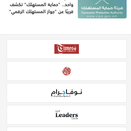
واحد.. "حماية المستهلك" تكشف
قريبًا عن "جواز المستهلك الرقمي"