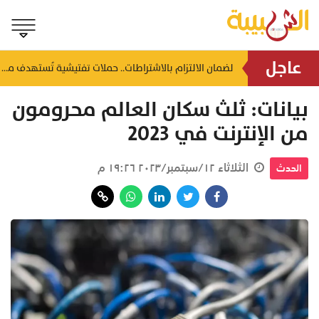
عاجل
"لن تقام دولة فلسطينية".. نتنياهو يرفض انسحاب الجيش من غزة ويشترط تجريد السلاح
لضمان الالتزام بالاشتراطات.. حملات تفتيشية تُستهدف محطات الوقود والمنشآت بالظاهرة
منذ ١٤ ساعة
بيانات: ثلث سكان العالم محرومون
من الإنترنت في 2023
الثلاثاء ١٢/سبتمبر/٢٠٢٣ ١٩:٢٦ م
الحدث