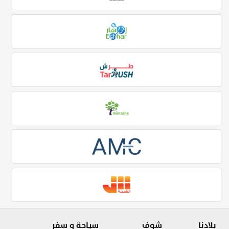
بلادنا
شوف
سياحة و سفر