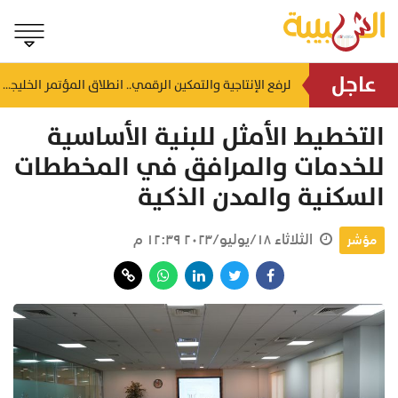
عاجل
شاملة مختلف المحافظات.. إعلان قائمة المؤسسات الصحية المعتمدة لفحص ما قبل الزواج
لرفع الإنتاجية والتمكين الرقمي.. انطلاق المؤتمر الخليجي للكوادر البشرية بصلالة
منذ ساعة
التخطيط الأمثل للبنية الأساسية
للخدمات والمرافق في المخططات
السكنية والمدن الذكية
الثلاثاء ١٨/يوليو/٢٠٢٣ ١٢:٣٩ م
مؤشر