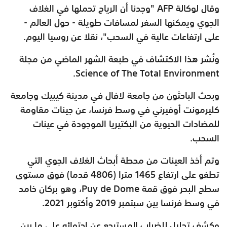
وقال لوكالة AFP "وجدنا أن الرياح تحملها في الغلاف
الجوي ويمكنها السفر لمسافات طويلة - حول العالم -
على ارتفاعات عالية في السحب"، نقلا عن روسيا اليوم.
ونُشر هذا الاكتشاف في طبعة الشهر الماضي من مجلة
Science of The Total Environment.
وبحث الباحثون من جامعة لافال في مدينة كيبيك وجامعة
كليرمونت أوفيرني في وسط فرنسا، عن جينات مقاومة
للمضادات الحيوية من البكتيريا الموجودة في عينات
السحب.
وتم أخذ العينات من محطة أبحاث الغلاف الجوي التي
تطفو على ارتفاع 1465 مترا (4806 قدما) فوق مستوى
سطح البحر فوق قمة Puy de Dome، وهو بركان خامد
في وسط فرنسا بين سبتمبر 2019 وأكتوبر 2021.
وكشف تحليل للضباب المسترجع عن احتوائه على ما بين