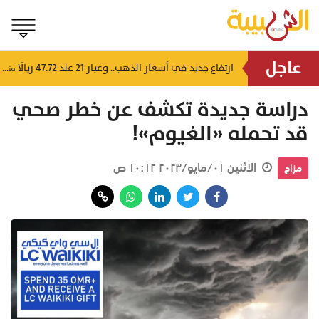
عاجل
4 إرشادات من شرطة عُمان السلطانية للقيادة في الأجواء المغبرة
ارتفاع جديد في أسعار الذهب.. وعيار 21 عند 47.72 ريالًا
منذ ساعتين
منذ ٣ ساعات
دراسة جديدة تكشف عن خطر صحي
قد تحمله «الغيوم»!
الاثنين ٠١/مايو/٢٠٢٣ ١٠:١٢ ص
مزاج