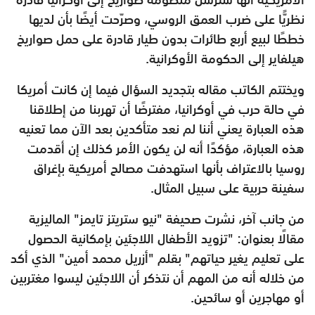
نظريًّا على ضرب العمق الروسي، وصرّحت أيضًا بأن لديها
خططًا لبيع أربع طائرات بدون طيار قادرة على حمل صواريخ
هيلفاير إلى الحكومة الأوكرانية.
ويختتم الكاتب مقاله بتجديد السؤال فيما إن كانت أمريكا
في حالة حرب في أوكرانيا، مفترضًا أن تهربنا من إطلاقنا
هذه العبارة يعني أننا لم نعد متأكدين بعد الآن مما تعنيه
هذه العبارة، مؤكدًا أنه لن يكون الأمر كذلك إن أقدمت
روسيا بالاعتراف بأنها استهدفت مصالح أمريكية بإغراق
سفينة حربية على سبيل المثال.
من جانب آخر، نشرت صحيفة "نيو ستريتز تايمز" الماليزية
مقالًا بعنوان: "تزويد الأطفال اللاجئين بإمكانية الحصول
على تعليم يغير حياتهم" بقلم "أزريل محمد أمين" الذي أكد
من خلاله أنه من المهم أن نتذكر أن اللاجئين ليسوا مغتربين
أو مهاجرين أو سائحين.