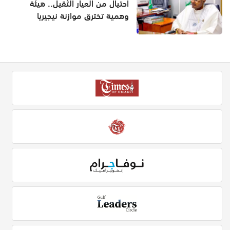
احتيال من العيار الثقيل.. هيئة
وهمية تخترق موازنة نيجيريا