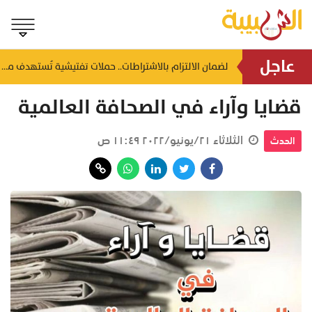
عاجل
لضمان الالتزام بالاشتراطات.. حملات تفتيشية تُستهدف محطات الوقود والمنشآت بالظاهرة
مواطن يعثر على نيزك يزن 12 كيلوجرامًا بظفار
منذ ٨ ساعات
قضايا وآراء في الصحافة العالمية
الثلاثاء ٢١/يونيو/٢٠٢٢ ١١:٤٩ ص
الحدث