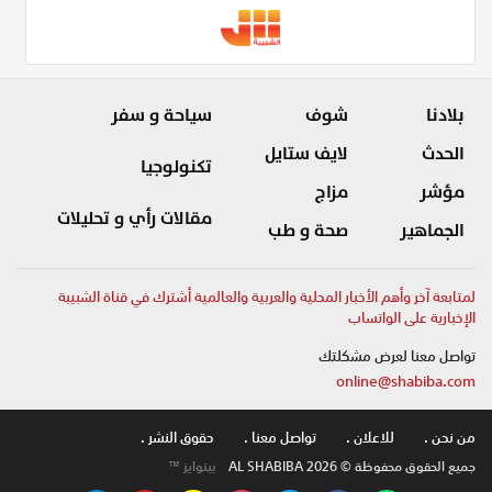
بلادنا
شوف
سياحة و سفر
الحدث
لايف ستايل
تكنولوجيا
مؤشر
مزاج
مقالات رأي و تحليلات
الجماهير
صحة و طب
لمتابعة آخر وأهم الأخبار المحلية والعربية والعالمية أشترك في قناة الشبيبة
الإخبارية على الواتساب
تواصل معنا لعرض مشكلتك
online@shabiba.com
من نحن .
للاعلان .
تواصل معنا .
حقوق النشر .
جميع الحقوق محفوظة © AL SHABIBA 2026
بيتوايز ™