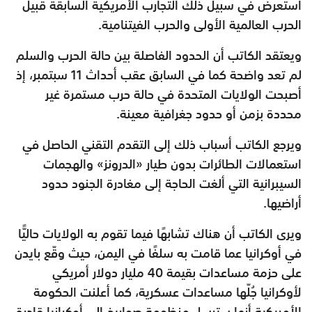
استعرض في سبيل ذلك التجارب الأمريكية السابقة قبيل
الحرب العالمية الأولى والحرب الفيتنامية.
ويعتقد الكاتب أن الحدود الفاصلة بين حالة الحرب والسلم
لم تعد واضحة كما في السابق عقب أحداث 11 سبتمبر، إذ
أصبحت الولايات المتحدة في حالة حرب مستمرة غير
محددة بزمن أو حدود جغرافية معينة.
ويرجع الكاتب أسباب ذلك إلى التقدم التقني الحاصل في
استعمالات الطائرات بدون طيار «الدرونز» والهجمات
السيبرانية التي ألغت الحاجة إلى مغادرة الجنود حدود
أراضيها.
ويرى الكاتب أن هناك تشابهًا فيما تقوم به الولايات حاليًّا
في أوكرانيا عما قامت به سلفًا في اليمن، حيث وقّع بايدن
على حزمة مساعدات بقيمة 40 مليار دولار أمريكي
لأوكرانيا جُلّها مساعدات عسكرية، كما أعلنت الحكومة
الأمريكية أنها سترسل منظومة صواريخ إلى أوكرانيا قادرة