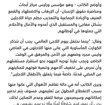
وأوضح الكاتب - وهو مؤسس ورئيس مركز أبحاث
ومناصرة حقوق الإنسان- أن الإرهاب والاضطهاد والقمع
العنيف والإبادة الجماعية والتعذيب حطم حياة اللاجئين
بشكل مفاجئ والمستقبل الذي أعدوه والآمال والأحلام
التي حملوها في أوطانهم.
وقال: "بينما نحتفل بيوم اللاجئ العالمي، يجب أن نتذكر
الكوارث المأساوية التي عانى منها اللاجئون في الماضي
وليس مجرد وضعهم غير الآمن والمرهق في الوقت
الحاضر، ويجب علينا توجيه الجهود نحو استقرار مستقبلهم
وأن نحرص على تخفيف آلامهم وتنمية قوتهم لتمكينهم
من المضي قدمًا، خاصةً فيما يتعلق بالأطفال اللاجئين".
ويرى الكاتب أنه في حالة تفاقم الأهوال التي عانوا منها
بسبب الانقطاع المطول عن تعليمهم، فسوف يتم تدمير
إمكاناتهم وسيصبحون عرضة للفقر وعدم التمكين لذلك
يجب أن نوفر لهم شاطئًا آمنًا وألا ندعهم يقبعون في