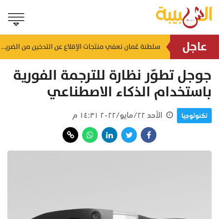
عاجل
لضمان الالتزام بالاشتراطات.. حملات تفتيشية تُستهدف محطات الوقود والمنشآت بالظاهرة
سلطنة عُمان تعفي منتجات الإقلاع عن التدخين من الضريبة
منذ ساعة
جوجل تطوّر نظارة للترجمة الفورية
باستخدام الذكاء الاصطناعي
الأحد ٢٢/مايو/٢٠٢٢ ١٤:٣١ م
تكنولوجيا