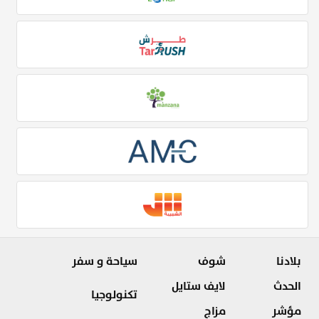
بلادنا
شوف
سياحة و سفر
الحدث
لايف ستايل
تكنولوجيا
مؤشر
مزاج