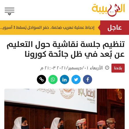
عاجل
شمل غرامات وإغلاقاً نهائياً.. "حماية المستهلك" تُعلن صدور حكم قضائي بحق مؤسستين بمسقط
إحباط عملية تهريب ضخمة.. خفر السواحل يُسقط 3 آسيويين بحوزتهم 66 كجم من الكريستال
منذ ٤ ساعات
تنظيم جلسة نقاشية حول التعليم
عن بُعد في ظل جائحة كورونا
الأربعاء ٠١/ديسمبر/٢٠٢١ ٢١:٠٣ م
بلادنا