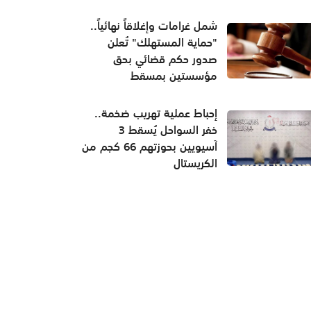
شمل غرامات وإغلاقاً نهائياً..
"حماية المستهلك" تُعلن
صدور حكم قضائي بحق
مؤسستين بمسقط
إحباط عملية تهريب ضخمة..
خفر السواحل يُسقط 3
آسيويين بحوزتهم 66 كجم من
الكريستال