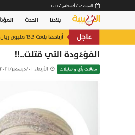
السبت ٠٨ / أغسطس / ٢٠٢٦
بلادنا
الحدث
المؤش
عاجل
أرباحها بلغت 13.3 مليون ريال.. قفزة بـ القيمة السوقية لشركات التمويل ببورصة مسقط
المَوْءُودة التي قتلت..!!
الأربعاء ٠١/ديسمبر/٢٠٢١ ١٨:٥٢ م
مقالات رأي و تحليلات