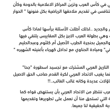
كتروني في كأس العرب وتزين المراكز الاعلامية بالدوحة وكأن
تنافس في تقديم ملاحقها الرياضية بكل فنونها " الحوار
والجديد ..لذلك أطلت الأسئلة برأسها لماذا كأس
 وهي بطولة العرب الابرز بكل المقاييس يلتقي فيها
والجميل بحنجرة الطرب الأصيل أم كلثوم وعبدالحليم
ني" وميادة الحناوي مع تداخل كهرباء بأغنيته الشهيره "
 التاريخ العربي المشترك مع تجسيد اسطورة "جحا"
ينما يغيب الاتحاد العربي لكرة القدم صاحب الحق الاصيل
ؤلات عديدة وكانه غائب الغائب..!!
عرب ننتظر من الاتحاد العربي بأن يستنهض قواه كما
ة التي تستحق منا أن نعمل على تطويرها وتقديمها
ة الحقيقية لنا جميعا.