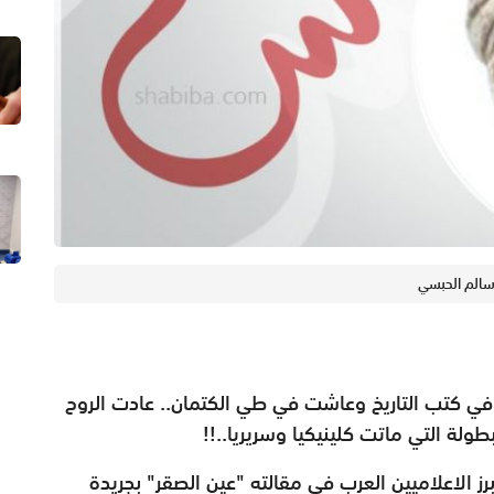
الم الحبسي
ضعها في كتب التاريخ وعاشت في طي الكتمان.. عادت الروح
طولة التي ماتت كلينيكيا وسريريا..!!
ز الاعلاميين العرب في مقالته "عين الصقر" بجريدة