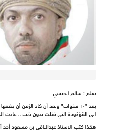
س
بقلم : سالم الحبسي
بعد "١٠ سنوات" وبعد أن كاد الزمن أن ي
الى المَوْءُودة التي قتلت بدون ذنب .. عادت الب
هكذا كتب الاستاذ عبدالباقي بن مسعود أحد أبر