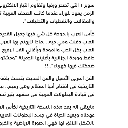
سوبر ١ التي تصدر ورقيا وتقاوم التيار الال
الزمن يعود للوراء عندما كانت الصحف العربية ت
والمقالات والتغطيات والتحليلات".
كأس العرب بالدوحة كل شي فيها جميل القديم 
العرب دفنت وهي حيه.. لماذا لايهتم بها العرب
العرب بكل الحب والمودة وبأغاني الفن الرفيع 
حافظ ووردة الجزائرية بأغنيتها الجميلة "وحشتو
ضحكتك فيها كهرباء"..!!
الفن العربي الأصيل والفن الحديث يتحدث بلغة
التاريخية في افتتاح أحيا العظام وهي رميم.. ب
في قيادة البطولات العربية في مشهد يثير تسا
مايبقى انه بعد هذه النسخة التاريخية لكأس ال
عهدناه ويعيد الحياة في جسد البطولات العربي
بالشكل اللائق لها فهي الصورة الرياضية والكروي