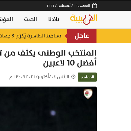
الخميس ٠٦ / أغسطس / ٢٠٢٦
بلادنا
الحدث
المؤش
عاجل
لصناعات السمكية
محافظ الظاهرة يُكرّم 3 جهات حكومية بجائزة "أفضل منفذ تقديم خدمة" لعام 2025
منذ ساعتين
المنتخب الوطنى يكثف من تد
أفضل 10 لاعبين
الاثنين ٠٤/أكتوبر/٢٠٢١ ١٣:٠٩ م
الجماهير