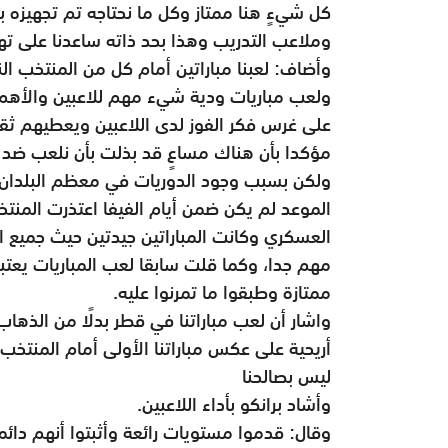
كل شيءٍ هنا ممتاز وكل ما نحتاجه تم تجهيزه 
وملاعب التدريب وهذا بحد ذاته ساعدنا على تهيئ
وأضاف: لعبنا مباراتين أمام كل من المنتخب 
ولعب مباريات ودية شيء مهم للاعبين والأهم هو
على غرس فكر الفوز لدى اللاعبين ويعطيهم ثقة
مؤكدا بأن هناك مساعٍ قد بذلت بأن نلعب ضد 
ولكن بسبب وجود الدوريات في معظم البلدان لم
الموعد لم يكن ضمن أيام الفيفا اعتذرت المنتخ
مهم جدا، وكما قلت سابقا لعب المباريات يعتبر
ممتازة وطبقوا ما تمرنوا عليه.
واشار أن لعب مباراتنا في قطر بدلًا من الذهاب إ
أريحية على عكس مباراتنا الأولى أمام المنتخب ا
ليس بصالحنا
وأشاد برانكو بأداء اللاعبين.
وقال: قدموا مستويات رائعة وأثبتوا أنهم دا