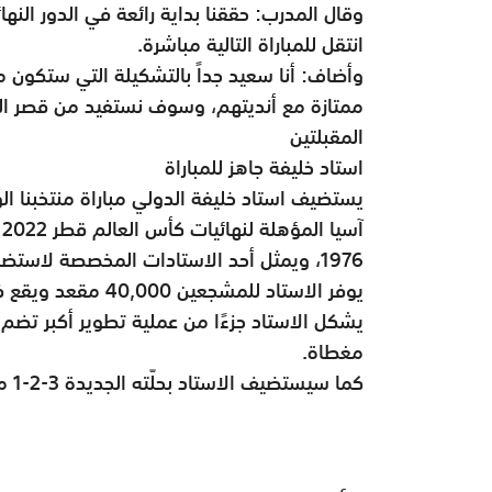
وقال المدرب: حققنا بداية رائعة في الدور النه
انتقل للمباراة التالية مباشرة.
وأضاف: أنا سعيد جداً بالتشكيلة التي ستكون 
ممتازة مع أنديتهم، وسوف نستفيد من قصر الفا
المقبلتين
استاد خليفة جاهز للمباراة
يستضيف استاد خليفة الدولي مباراة منتخبنا 
آ
1976، ويمثل أحد الاستادات المخصصة لاستضافة مباريات كأس العالم.
يشكل الاستاد جزءًا من عملية تطوير أكبر تضم 
مغطاة.
كما سيستضيف الاستاد بحلّته الجديدة 3-2-1 متحف قطر الأولمبي والرياضي.