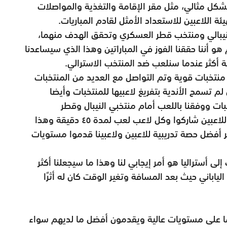
بشكل مثالي، مثل مقر الإقامة والتغذية والمواصلات
ة اللاعبين للاستعداد الأمثل لقادم المباريات.
النيبالي ومنتخب قطر العسكري وتحقق الهدف منهما،
 أننا حققنا الفوز في المباراتين وهذا الذي سيساعدنا
 أكثر عندما سنلعب ضد المنتخب الاسترالي.
منتخبات قوية وتم التواصل مع العديد من المنتخبات
 تسمح الأندية بتفريغ لاعبيها للمنتخبات وأيضا
بات ووفقنا باللعب أمام منتخبي النيبال وقطر
العسكري وكانت المباراتين جيدتين حيث جميع اللاعبين شاركوا وكل لاعب لعب لمدة ٤٥ دقيقة وهذا
 أفضل حصة تدريبية للاعبين ولاعبينا قدموا مستويات
لى أستراليا هو أمر إيجابي لنا وهذا ما سيجعلنا أكثر
لياباني حيث بعد المسافة وتغير الوقت كان له أثرًا
ئما على مستويات عالية ويقدمون أفضل ما لديهم سواء