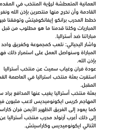
العمانية المتعطشة لرؤية المنتخب في المقدمة 
القادمة وأن نخرج منها منتصرين بإذن الله ونفر
خطط المدرب برانكو إيفانكوفيتش وتوفقنا فيه
المباريات وكلنا قدمنا ما هو مطلوب من قبل 
مباراتنا ضد أستراليا.
واشار اليحيائي: نلعب كمجموعة وكفريق واحد و
المباراة وسنواصل العمل على استمرار ذلك فهد
بإذن الله.
عودة فران وغياب سميث عن منتخب أستراليا
استقرت بعثة منتخب استراليا في العاصمة الق
المقبل.
بعثة منتخب أستراليا يغيب عنها المدافع براد 
المهاجم كريس ايكونوميديس لاعب ملبورن فيكت
كما يعود إلى الفريق الظهير الأيمن فران كارا
إلى ذلك أعرب آرنولد مدرب منتخب أستراليا عن
الثنائي ايكونوميديس وكاراسيتش.