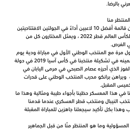
ني بالرضا.
لمنتظر منا
مازال نجم المنتخب الوطني صلاح اليحيائي ضمن قائمة أفضل 10 لاعبين أداءً في الجولتين الافتتاحيتين
للدور النهائي من التصفيات الآسيوية المؤهلة لكأس العالم قطر 2022 ، ويمثل المختارون كل من
 الفرص.
 مواليد 17 أغسطس 1998 ظهر لأول مرة مع المنتخب الوطني الأول في مباراة ودية يوم
31 أغسطس 2016 ضد جمهورية ايرلندا. تم تضمينه في تشكيلة منتخبنا في كأس آسيا 2019 في دولة
الفوز الذي أحرزه عصام الصبحي في مرمى اليابان في
ويراهن برانكو مدرب المنتخب الوطني على قدرات
لخميس المقبل.
ا في هذا المعسكر حظينا بأجواء طيبة ومثالية وهذا ما
منتخب النيبال ومنتخب قطر العسكري عندما قدمنا
وهذا بكل تأكيد سيجعلنا جاهزين للمباراة المقبلة
لمسؤولية وما هو المنتظر منًا من قبل الجماهير