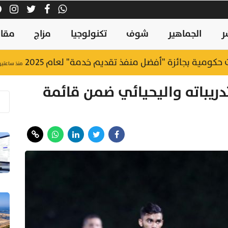
ر
الجماهير
شوف
تكنولوجيا
مزاج
مقال
منذ ساعتين
ريباته واليحيائي ضمن قائمة