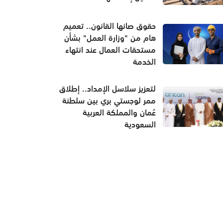
حقوق صانها القانون.. تعميم
هام من "وزارة العمل" بشأن
مستحقات العمال عند انتهاء
الخدمة
لتعزيز سلاسل الإمداد.. إطلاق
ممر لوجستي بري بين سلطنة
عُمان والمملكة العربية
السعودية