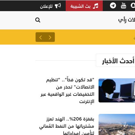
بث الشبيبة
للإعلان
ات رأي
لتعزيز سلاسل الإمداد.. إطلاق 
أحدث الأخبار
"قد تكون فخاً".. "تنظيم
الاتصالات" تحذر من
التخفيضات غير الواقعية عبر
الإنترنت
بقفزة 206%.. الهند تعزز
مشترياتها من النفط العُماني
لتأمين إمداداتها