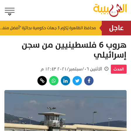
عاجل
لتطوير البنى الأساسية.. "الثروة الزراعية" توقع اتفاقية التصميم والإشراف لمدينة الصناعات السمكية
محافظ الظاهرة يُكرّم 3 جهات حكومية بجائزة "أفضل منفذ تقديم خدمة" لعام 2025
منذ ١٨ ساعة
منذ ١٨ ساعة
هروب 6 فلسطينيين من سجن
إسرائيلي
الاثنين ٠٦/سبتمبر/٢٠٢١ ١٢:٤٣ م
الحدث