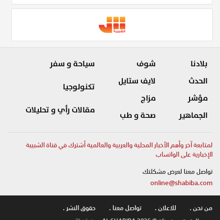
بلادنا
شوف
سياحة و سفر
الحدث
لايف ستايل
تكنولوجيا
مؤشر
مزاج
مقالات رأي و تحليلات
الجماهير
صحة و طب
لمتابعة آخر وأهم الأخبار المحلية والعربية والعالمية أشترك في قناة الشبيبة
الإخبارية على الواتساب
تواصل معنا لعرض مشكلتك
online@shabiba.com
من نحن .
للاعلان .
تواصل معنا .
حقوق النشر .