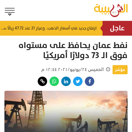
عاجل
4 إرشادات من شرطة عُمان السلطانية للقيادة في الأجواء المغبرة
ارتفاع جديد في أسعار الذهب.. وعيار 21 عند 47.72 ريالًا
منذ ٤ ساعات
منذ ٤ ساعات
نفط عمان يحافظ على مستواه
فوق الـ 73 دولارًا أمريكيًا
الخميس ٢٤/يونيو/٢٠٢١ ١٢:٤٤ م
مؤشر