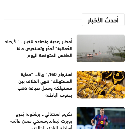
أحدث الأخبار
أمطار رعدية وتصاعد للغبار.. "الأرصاد
العُمانية" تُحذّر وتستعرض حالة
الطقس المتوقعة اليوم
استرجاع 1,160 ريالاً.. "حماية
المستهلك" تنهي الخلاف بين
مستهلكة ومحل صياغة ذهب
بجنوب الباطنة
تكريم استثنائي.. برشلونة يُدرج
روبرت ليفاندوفسكي ضمن قائمة
أساطير النادي الخالدين