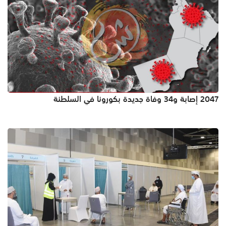
2047 إصابة و34 وفاة جديدة بكورونا في السلطنة