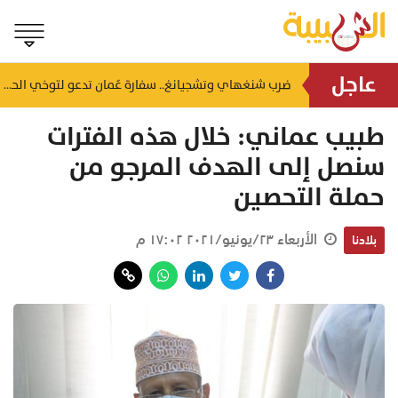
عاجل
صعود المؤشر وقيمة التداولات تتجاوز 46 مليون ريال.. ملخص تداولات بورصة مسقط اليوم
ضرب شنغهاي وتشجيانغ.. سفارة عُمان تدعو لتوخي الحيطة إثر إعصار مداري بالصين
منذ ١٧ ساعة
طبيب عماني: خلال هذه الفترات
سنصل إلى الهدف المرجو من
حملة التحصين
الأربعاء ٢٣/يونيو/٢٠٢١ ١٧:٠٢ م
بلادنا