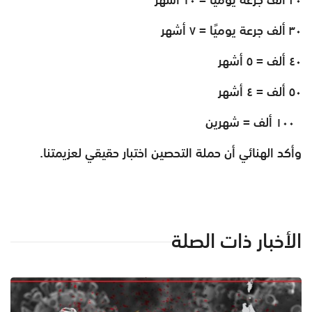
٣٠ ألف جرعة يوميًا = ٧ أشهر
٤٠ ألف = ٥ أشهر
٥٠ ألف = ٤ أشهر
١٠٠ ألف = شهرين
وأكد الهنائي أن حملة التحصين اختبار حقيقي لعزيمتنا.
الأخبار ذات الصلة