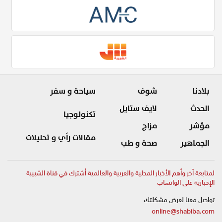
بلادنا
شوف
سياحة و سفر
الحدث
لايف ستايل
تكنولوجيا
مؤشر
مزاج
مقالات رأي و تحليلات
الجماهير
صحة و طب
لمتابعة آخر وأهم الأخبار المحلية والعربية والعالمية أشترك في قناة الشبيبة
الإخبارية على الواتساب
تواصل معنا لعرض مشكلتك
online@shabiba.com