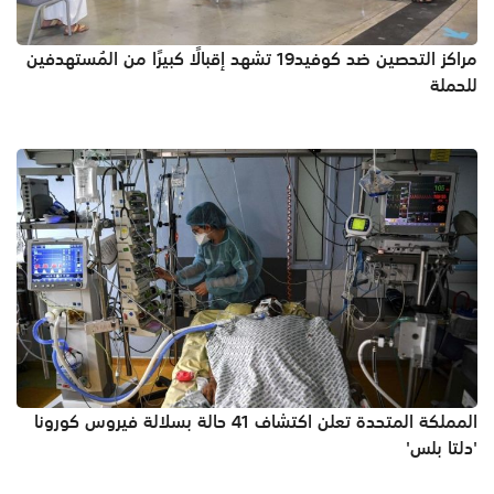
مراكز التحصين ضد كوفيد19 تشهد إقبالًا كبيرًا من المُستهدفين
للحملة
المملكة المتحدة تعلن اكتشاف 41 حالة بسلالة فيروس كورونا
'دلتا بلس'