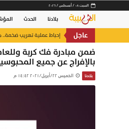
السبت ٠٨ / أغسطس / ٢٠٢٦
بلادنا
الحدث
المؤش
عاجل
ستين بمسقط
إحباط عملية تهريب ضخمة.. خفر السواحل يُسقط 3 آس
منذ ساعتين
ضمن مبادرة فك كربة وللعام
بالإفراج عن جميع المحبوسي
الخميس ٢٢/أبريل/٢٠٢١ ١٤:٤٢ م
بلادنا