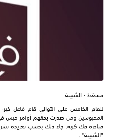
مسقط - الشبيبة
للعام الخامس على التوالي قام ف
اعل خير-
المحبوسين ومن صدرت بحقهم أوامر حبس في
مبادرة ‎فك كربة. جاء ذلك بحسب تغريدة 
"الشبيبة" .