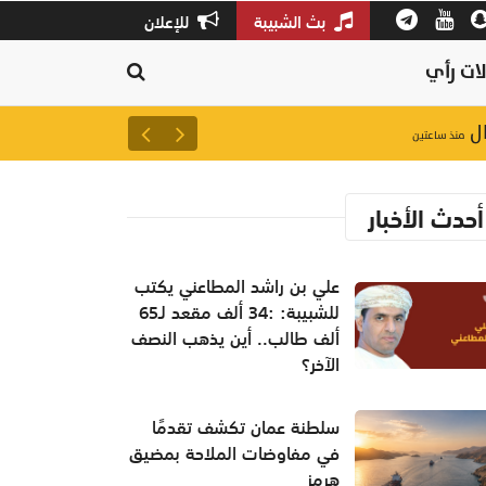
بث الشبيبة
للإعلان
ات رأي
سلطنة عمان تكشف تقدمًا في م
منذ ساعتين
أحدث الأخبار
علي بن راشد المطاعني يكتب
للشبيبة: :34 ألف مقعد لـ65
ألف طالب.. أين يذهب النصف
الآخر؟
سلطنة عمان تكشف تقدمًا
في مفاوضات الملاحة بمضيق
هرمز