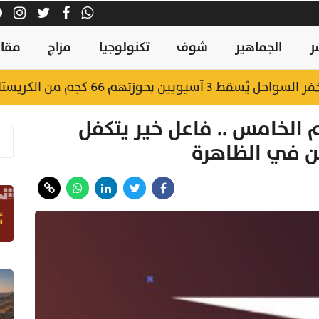
ر
الجماهير
شوف
تكنولوجيا
مزاج
مقال
يويين بحوزتهم 66 كجم من الكريستال
 الخامس .. فاعل خير يتكفل
ن في الظاهرة