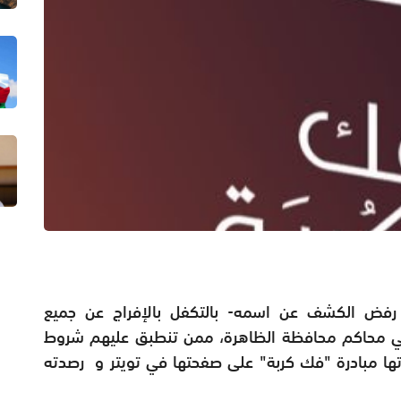
 رفض الكشف عن اسمه- بالتكفل بالإفراج عن جميع
 محاكم محافظة الظاهرة، ممن تنطبق عليهم شروط
نشرتها مبادرة "فك كربة" على صفحتها في تويتر و رصدته