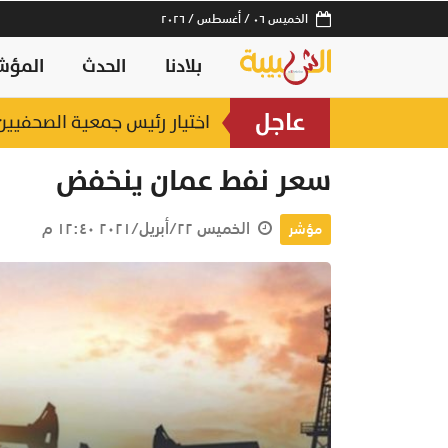
الخميس ٠٦ / أغسطس / ٢٠٢٦
بلادنا
الحدث
المؤش
عاجل
 متوسطة المدى
اختيار رئيس جمعية الصحفيين ال
منذ ١٤ ساعة
سعر نفط عمان ينخفض
الخميس ٢٢/أبريل/٢٠٢١ ١٢:٤٠ م
مؤشر