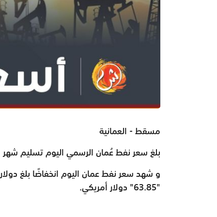
مسقط - العمانية
بلغ سعر نفط عُمان الرسمي اليوم تسليم شهر يونيو القادم 65ر2
"63.85" دولار أمريكي.