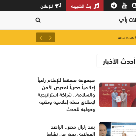
بث الشبيبة
للإعلان
ات رأي
بورصة مسقط تُغلق على ارتفاع.. والقيم
منذ ١٥ ساعة
أحدث الأخبار
مجموعة مسقط للإعلام راعياً
إعلامياً حصرياً لمعرض الأمن
والسلامة.. شراكة استراتيجية
لإطلاق حملة إعلامية وطنية
ودولية للحدث
بعد زلزال مصر.. الراصد
الهولندي يحذر من نشاط