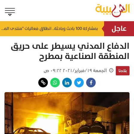
عاجل
أكثر من 471 مليون ريال.. تمويلات ضخمة من بنك الإسكان العُماني في جنوب الباطنة والبريمي
بمشاركة 100 باحث وباحثة.. انطلاق فعاليات "منتدى المهارات البحثية" الخامس بالسلطنة
منذ ١٨ دقيقة
منذ ٥٤ دقيقة
الدفاع المدني يسيطر على حريق
المنطقة الصناعية بمطرح
الجمعة ١٩/فبراير/٢٠٢١ ٠٩:٢٢ ص
بلادنا